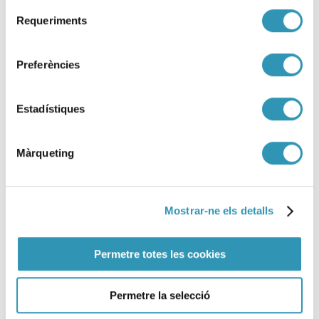
Selecció
Requeriments
LA SALUT EN XIFRES, SESSIONS CIENTÍFIQUES, RECERCA I DOCÈNCIA
de
consentiment
Preferències
Estadístiques
Màrqueting
Mostrar-ne els detalls
Permetre totes les cookies
Permetre la selecció