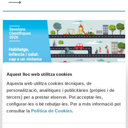
Aquest lloc web utilitza cookies
Aquesta web utilitza cookies tècniques, de
personalització, analítiques i publicitàries (pròpies i de
tercers) per a prestar elservei. Pot acceptar-les,
configurar-les o bé rebutjar-les. Per a més informació pot
Habitatge, infància i salut: cap a
consultar la
Política de Cookies
.
un sistema de seguiment amb
perspectiva d’equitat