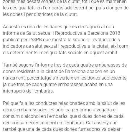
zones més desafavorides de la ciutat, tot i que es mantenen
les desigualtats en l’embaràs adolescent per país d’origen de
les dones i per districtes de la ciutat.
Aquesta és una de les dades que es destaquen al nou
informe de Salut sexual i Reproductiva a Barcelona 2018
publicat per l’ASPB que mostra la situació i evolució dels
indicadors de salut sexual i reproductiva a la ciutat, així com
els determinants i desigualtats socials en aquest àmbit.
També segons l’informe tres de cada quatre embarassos de
dones residents a la ciutat de Barcelona acaben en un
naixement, percentatge s’inverteix en les dones adolescents,
ja que tres de cada quatre embarassos acaba en una
interrupció de l’embaràs.
Pel que fa a les conductes relacionades amb la salut de les
dones embarassades, es pública per primera vegada el
consum d’alcohol en l’embaràs: quasi dues dones de cada
deu consumeixen alcohol en l’embaràs. Cal assenyalar
també que una de cada dues dones fumadores va deixar