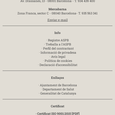
Av. Drassanes, 13 - 08001 Barcelona -
T. 934 439 400
Mercabarna
Zona Franca, sector C - 08040 Barcelona-
T. 935 563 341
Enviar e-mail
Info
·
Registre ASPB
·
Treballa a l'ASPB
·
Perfil del contractant
·
Informació de privadesa
·
Avís legal
·
Política de cookies
·
Declaració d’accessibilitat
Enllaços
·
Ajuntament de Barcelona
·
Departament de Salut
·
Generalitat de Catalunya
Certificat
· Certificat ISO 9001:2015 [PDF]