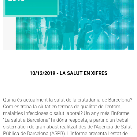
10/12/2019 - LA SALUT EN XIFRES
Quina és actualment la salut de la ciutadania de Barcelona?
Com es troba la ciutat en termes de qualitat de l’entorn,
malalties infeccioses o salut laboral? Un any més l’informe
“La salut a Barcelona” hi dóna resposta, a partir d’un treball
sistemàtic i de gran abast realitzat des de l’Agència de Salut
Pública de Barcelona (ASPB). L’informe presenta l’estat de