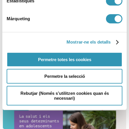
Estadístiques
Màrqueting
La salut i els drets sexuals i
Mostrar-ne els detalls
reproductius a Barcelona 2024
Permetre totes les cookies
12-02-2026
LA SALUT EN XIFRES
Permetre la selecció
Rebutjar (Només s’utilitzen cookies quan és
necessari)