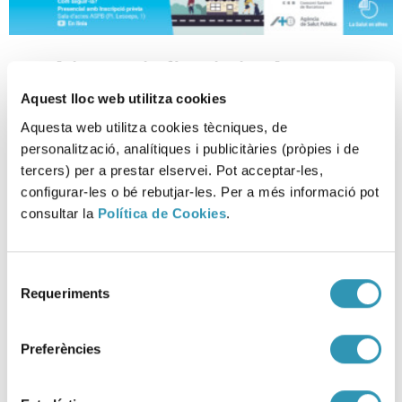
Habitatge, infància i salut: cap a
un sistema de seguiment amb
Aquest lloc web utilitza cookies
perspectiva d’equitat
Aquesta web utilitza cookies tècniques, de
personalització, analítiques i publicitàries (pròpies i de
LA SALUT EN XIFRES, SESSIONS CIENTÍFIQUES, RECERCA I DOCÈNCIA
tercers) per a prestar elservei. Pot acceptar-les,
configurar-les o bé rebutjar-les. Per a més informació pot
consultar la
Política de Cookies
.
Selecció
Requeriments
de
consentiment
Preferències