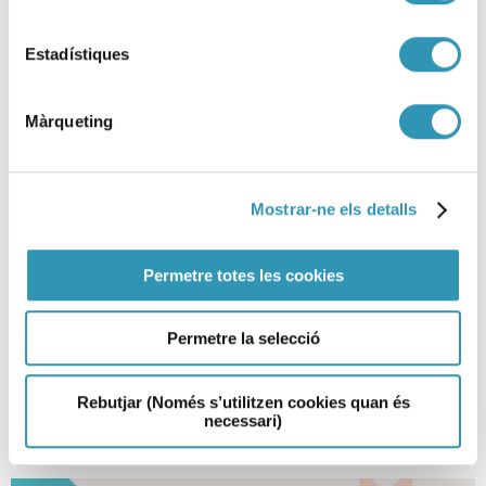
Estadístiques
Màrqueting
Mostrar-ne els detalls
La salut i els drets sexuals i
Permetre totes les cookies
reproductius a Barcelona 2024
Permetre la selecció
12-02-2026
LA SALUT EN XIFRES
Rebutjar (Només s’utilitzen cookies quan és
necessari)