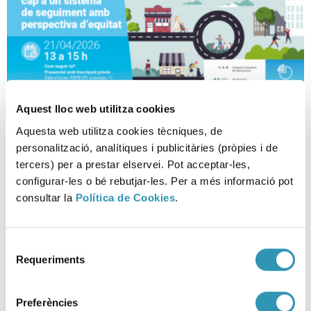
Aquest lloc web utilitza cookies
Habitatge, infància i salut: cap a
Aquesta web utilitza cookies tècniques, de
un sistema de seguiment amb
personalització, analítiques i publicitàries (pròpies i de
perspectiva d’equitat
tercers) per a prestar elservei. Pot acceptar-les,
configurar-les o bé rebutjar-les. Per a més informació pot
LA SALUT EN XIFRES, SESSIONS CIENTÍFIQUES, RECERCA I DOCÈNCIA
consultar la
Política de Cookies
.
Selecció
Requeriments
de
consentiment
Preferències