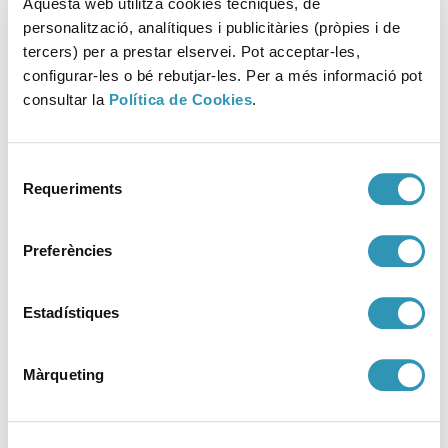
Aquesta web utilitza cookies tècniques, de
personalització, analítiques i publicitàries (pròpies i de
tercers) per a prestar elservei. Pot acceptar-les,
configurar-les o bé rebutjar-les. Per a més informació pot
consultar la
Política de Cookies
.
Selecció
Requeriments
de
consentiment
Preferències
Com és l’exposició al fum ambiental del tabac en espais a
Estadístiques
l’aire lliure?
Màrqueting