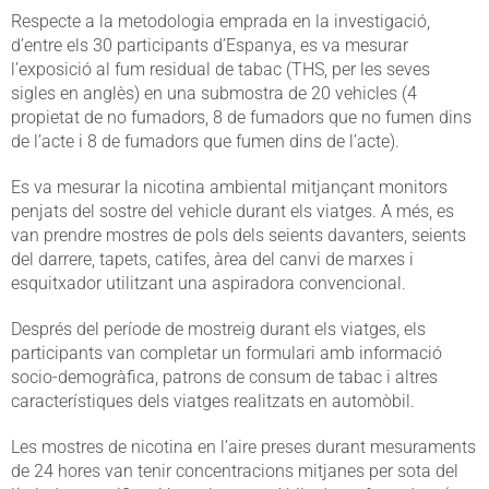
Respecte a la metodologia emprada en la investigació,
d’entre els 30 participants d’Espanya, es va mesurar
l’exposició al fum residual de tabac (THS, per les seves
sigles en anglès) en una submostra de 20 vehicles (4
propietat de no fumadors, 8 de fumadors que no fumen dins
de l’acte i 8 de fumadors que fumen dins de l’acte).
Es va mesurar la nicotina ambiental mitjançant monitors
penjats del sostre del vehicle durant els viatges. A més, es
van prendre mostres de pols dels seients davanters, seients
del darrere, tapets, catifes, àrea del canvi de marxes i
esquitxador utilitzant una aspiradora convencional.
Després del període de mostreig durant els viatges, els
participants van completar un formulari amb informació
socio-demogràfica, patrons de consum de tabac i altres
característiques dels viatges realitzats en automòbil.
Les mostres de nicotina en l’aire preses durant mesuraments
de 24 hores van tenir concentracions mitjanes per sota del