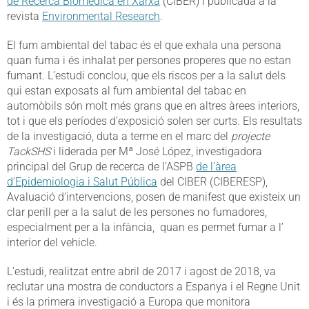
de Recerca Biomèdica en Xarxa
(CIBER) i publicada a la
revista
Environmental Research
.
El fum ambiental del tabac és el que exhala una persona
quan fuma i és inhalat per persones properes que no estan
fumant. L’estudi conclou, que els riscos per a la salut dels
qui estan exposats al fum ambiental del tabac en
automòbils són molt més grans que en altres àrees interiors,
tot i que els períodes d’exposició solen ser curts. Els resultats
de la investigació, duta a terme en el marc del
projecte
TackSHS
i liderada per Mª José López, investigadora
principal del Grup de recerca de l’ASPB
de l’àrea
d’Epidemiologia i Salut Pública
del CIBER (CIBERESP),
Avaluació d’intervencions, posen de manifest que existeix un
clar perill per a la salut de les persones no fumadores,
especialment per a la infància, quan es permet fumar a l’
interior del vehicle.
L’estudi, realitzat entre abril de 2017 i agost de 2018, va
reclutar una mostra de conductors a Espanya i el Regne Unit
i és la primera investigació a Europa que monitora