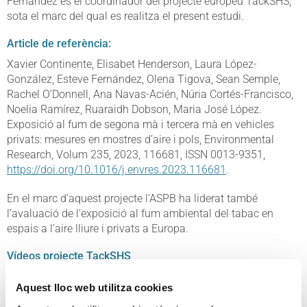
Fernández és el coordinador del projecte europeu TackSHS,
sota el marc del qual es realitza el present estudi.
Article de referència:
Xavier Continente, Elisabet Henderson, Laura López-
González, Esteve Fernández, Olena Tigova, Sean Semple,
Rachel O’Donnell, Ana Navas-Acién, Núria Cortés-Francisco,
Noelia Ramírez, Ruaraidh Dobson, Maria José López.
Exposició al fum de segona mà i tercera mà en vehicles
privats: mesures en mostres d’aire i pols, Environmental
Research, Volum 235, 2023, 116681, ISSN 0013-9351,
https://doi.org/10.1016/j.envres.2023.116681
.
En el marc d’aquest projecte l’ASPB ha liderat també
l’avaluació de l’exposició al fum ambiental del tabac en
espais a l’aire lliure i privats a Europa.
Vídeos projecte TackSHS
Com és l’exposició al fum ambiental del tabac en espais
Aquest lloc web utilitza cookies
interiors?