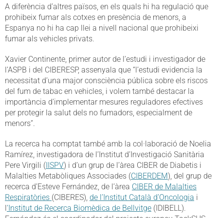
A diferència d’altres països, en els quals hi ha regulació que
prohibeix fumar als cotxes en presència de menors, a
Espanya no hi ha cap llei a nivell nacional que prohibeixi
fumar als vehicles privats.
Xavier Continente, primer autor de l’estudi i investigador de
l’ASPB i del CIBERESP, assenyala que “l’estudi evidencia la
necessitat d’una major consciència pública sobre els riscos
del fum de tabac en vehicles, i volem també destacar la
importància d’implementar mesures reguladores efectives
per protegir la salut dels no fumadors, especialment de
menors”.
La recerca ha comptat també amb la col·laboració de Noelia
Ramírez, investigadora de l’Institut d’Investigació Sanitària
Pere Virgili (
IISPV
) i d’un grup de l’àrea CIBER de Diabetis i
Malalties Metabòliques Associades (
CIBERDEM
), del grup de
recerca d’Esteve Fernández, de l’àrea
CIBER de Malalties
Respiratòries
(CIBERES),
de l’Institut Català d’Oncologia
i
l
‘Institut de Recerca Biomèdica de Bellvitge
(IDIBELL).