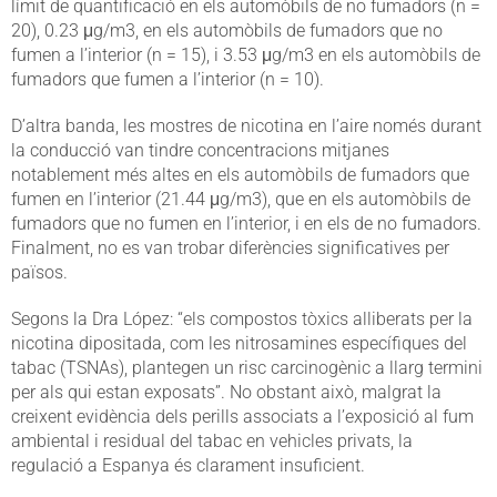
límit de quantificació en els automòbils de no fumadors (n =
20), 0.23 μg/m3, en els automòbils de fumadors que no
fumen a l’interior (n = 15), i 3.53 μg/m3 en els automòbils de
fumadors que fumen a l’interior (n = 10).
D’altra banda, les mostres de nicotina en l’aire només durant
la conducció van tindre concentracions mitjanes
notablement més altes en els automòbils de fumadors que
fumen en l’interior (21.44 μg/m3), que en els automòbils de
fumadors que no fumen en l’interior, i en els de no fumadors.
Finalment, no es van trobar diferències significatives per
països.
Segons la Dra López: “els compostos tòxics alliberats per la
nicotina dipositada, com les nitrosamines específiques del
tabac (TSNAs), plantegen un risc carcinogènic a llarg termini
per als qui estan exposats”. No obstant això, malgrat la
creixent evidència dels perills associats a l’exposició al fum
ambiental i residual del tabac en vehicles privats, la
regulació a Espanya és clarament insuficient.