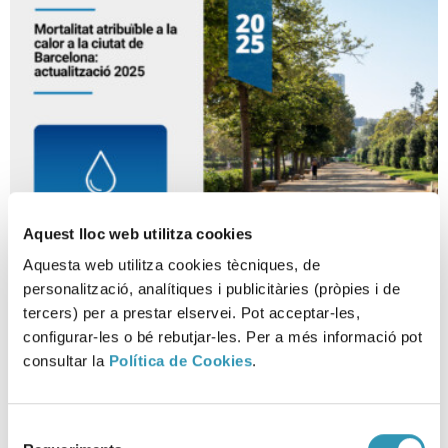
Aquest lloc web utilitza cookies
Aquesta web utilitza cookies tècniques, de
Mortalitat per calor a Barcelona
personalització, analítiques i publicitàries (pròpies i de
tercers) per a prestar elservei. Pot acceptar-les,
2025
configurar-les o bé rebutjar-les. Per a més informació pot
consultar la
Política de Cookies
.
23-02-2026
SALUT AMBIENTAL
Selecció