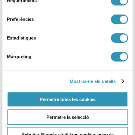
Requeriments
de
consentiment
Preferències
Estadístiques
Màrqueting
Mostrar-ne els detalls
Permetre totes les cookies
Nova estació de vigilància
atmosfèrica a l’avinguda
Permetre la selecció
Meridiana
Rebutjar (Només s’utilitzen cookies quan és