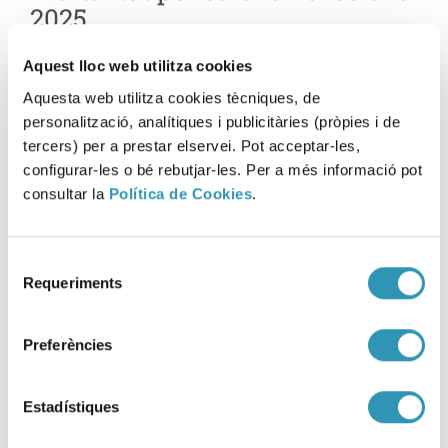
2025
23-02-2026
Aquest lloc web utilitza cookies
SALUT AMBIENTAL
Aquesta web utilitza cookies tècniques, de
personalització, analítiques i publicitàries (pròpies i de
tercers) per a prestar elservei. Pot acceptar-les,
configurar-les o bé rebutjar-les. Per a més informació pot
consultar la
Política de Cookies
.
Selecció
Requeriments
de
consentiment
Preferències
Estadístiques