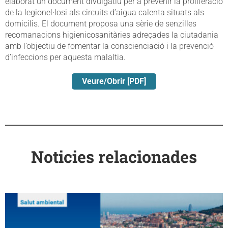
elaborat un document divulgatiu per a prevenir la proliferació
de la legionel·losi als circuits d’aigua calenta situats als
domicilis. El document proposa una sèrie de senzilles
recomanacions higienicosanitàries adreçades la ciutadania
amb l’objectiu de fomentar la conscienciació i la prevenció
d’infeccions per aquesta malaltia.
Veure/Obrir [PDF]
Noticies relacionades