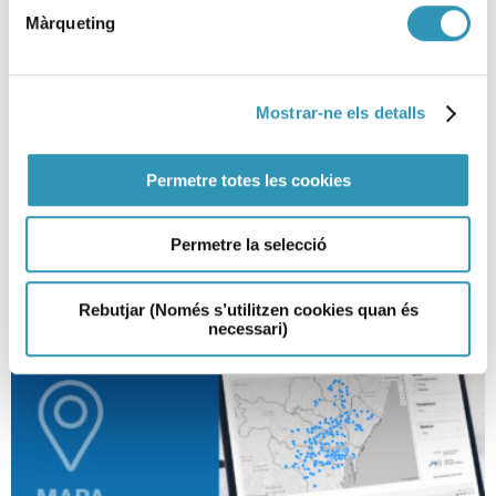
Màrqueting
Nova estació de vigilància
atmosfèrica a l’avinguda
Meridiana
Mostrar-ne els detalls
19-01-2026
SALUT AMBIENTAL
Permetre totes les cookies
Permetre la selecció
Rebutjar (Només s’utilitzen cookies quan és
necessari)