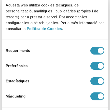
Aquesta web utilitza cookies tècniques, de
personalització, analítiques i publicitàries (pròpies i de
tercers) per a prestar elservei. Pot acceptar-les,
configurar-les o bé rebutjar-les. Per a més informació pot
consultar la
Política de Cookies
.
Selecció
Requeriments
de
consentiment
Nova estació de vigilància
Preferències
atmosfèrica a l’avinguda
Meridiana
Estadístiques
19-01-2026
SALUT AMBIENTAL
Màrqueting