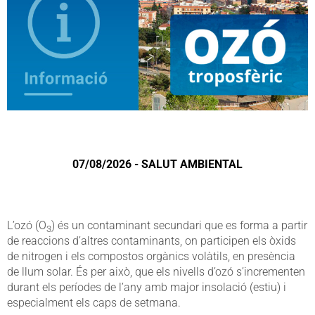
07/08/2026 - SALUT AMBIENTAL
L’ozó (O
) és un contaminant secundari que es forma a partir
3
de reaccions d’altres contaminants, on participen els òxids
de nitrogen i els compostos orgànics volàtils, en presència
de llum solar. És per això, que els nivells d’ozó s’incrementen
durant els períodes de l’any amb major insolació (estiu) i
especialment els caps de setmana.