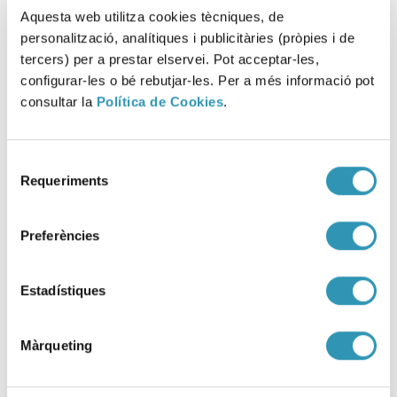
Aquesta web utilitza cookies tècniques, de
personalització, analítiques i publicitàries (pròpies i de
tercers) per a prestar elservei. Pot acceptar-les,
configurar-les o bé rebutjar-les. Per a més informació pot
consultar la
Política de Cookies
.
Selecció
Requeriments
de
Davant les temperatures
consentiment
elevades, protegim-nos
Preferències
27-05-2026
SALUT AMBIENTAL
Estadístiques
Màrqueting