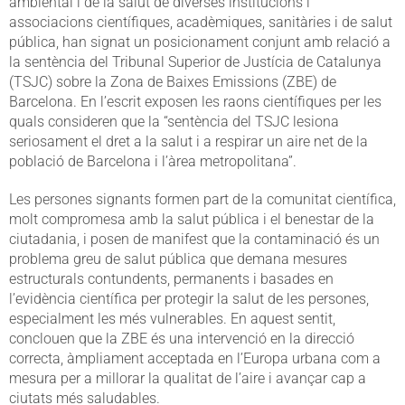
ambiental i de la salut de diverses institucions i
associacions científiques, acadèmiques, sanitàries i de salut
pública, han signat un posicionament conjunt amb relació a
la sentència del Tribunal Superior de Justícia de Catalunya
(TSJC) sobre la Zona de Baixes Emissions (ZBE) de
Barcelona. En l’escrit exposen les raons científiques per les
quals consideren que la “sentència del TSJC lesiona
seriosament el dret a la salut i a respirar un aire net de la
població de Barcelona i l’àrea metropolitana”.
Les persones signants formen part de la comunitat científica,
molt compromesa amb la salut pública i el benestar de la
ciutadania, i posen de manifest que la contaminació és un
problema greu de salut pública que demana mesures
estructurals contundents, permanents i basades en
l’evidència científica per protegir la salut de les persones,
especialment les més vulnerables. En aquest sentit,
conclouen que la ZBE és una intervenció en la direcció
correcta, àmpliament acceptada en l’Europa urbana com a
mesura per a millorar la qualitat de l’aire i avançar cap a
ciutats més saludables.