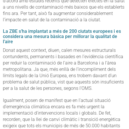
d’acord amb estudis recents que detecten efectes en la salut
a uns nivells de contaminació més baixos que els establerts
fins ara. Per tant, això fa augmentar considerablement
l’impacte en salut de la contaminació a la ciutat.
La ZBE s’ha implantat a més de 200 ciutats europees i es
considera una mesura bàsica per millorar la qualitat de
l’aire
Donat aquest context, diuen, calen mesures estructurals
contundents, permanents i basades en l’evidència científica
per reduir la contaminació de l’aire a Barcelona i a l’àrea
metropolitana. Ja que, més enllà de l’incompliment dels
límits legals de la Unió Europea, ens trobem davant d’un
problema de salut pública, vist que aquests són insuficients
per a la salut de les persones, segons l’OMS.
Igualment, posen de manifest que en l’actual situació
d’emergència climàtica encara es fa més urgent la
implementació d’intervencions locals i globals. De fet,
recorden, que la llei de canvi climàtic i transició energètica
exigeix que tots els municipis de més de 50.000 habitants