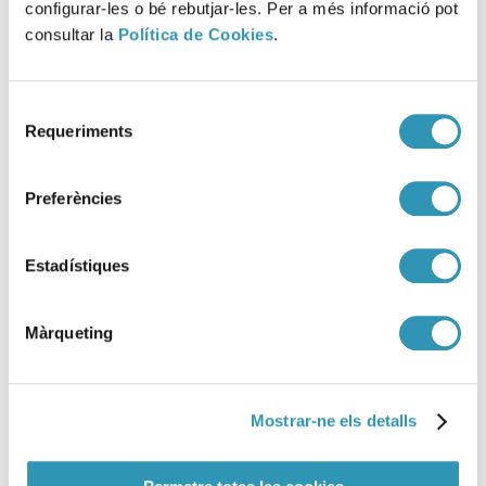
configurar-les o bé rebutjar-les. Per a més informació pot
consultar la
Política de Cookies
.
Selecció
Mortalitat per calor a Barcelona
Requeriments
de
2025
consentiment
Preferències
23-02-2026
SALUT AMBIENTAL
Estadístiques
Màrqueting
Mostrar-ne els detalls