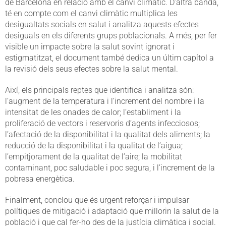
de Barcelona en relació amb el canvi climàtic. D’altra banda,
té en compte com el canvi climàtic multiplica les
desigualtats socials en salut i analitza aquests efectes
desiguals en els diferents grups poblacionals. A més, per fer
visible un impacte sobre la salut sovint ignorat i
estigmatitzat, el document també dedica un últim capítol a
la revisió dels seus efectes sobre la salut mental.
Així, els principals reptes que identifica i analitza són:
l’augment de la temperatura i l’increment del nombre i la
intensitat de les onades de calor; l’establiment i la
proliferació de vectors i reservoris d’agents infecciosos;
l’afectació de la disponibilitat i la qualitat dels aliments; la
reducció de la disponibilitat i la qualitat de l’aigua;
l’empitjorament de la qualitat de l’aire; la mobilitat
contaminant, poc saludable i poc segura, i l’increment de la
pobresa energètica.
Finalment, conclou que és urgent reforçar i impulsar
polítiques de mitigació i adaptació que millorin la salut de la
població i que cal fer-ho des de la justícia climàtica i social.