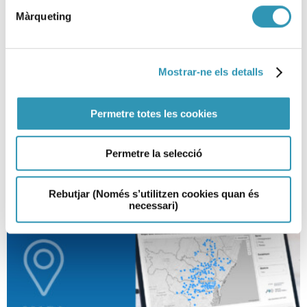
Màrqueting
Nova estació de vigilància
atmosfèrica a l’avinguda
Meridiana
Mostrar-ne els detalls
19-01-2026
SALUT AMBIENTAL
Permetre totes les cookies
Permetre la selecció
Rebutjar (Només s’utilitzen cookies quan és
necessari)