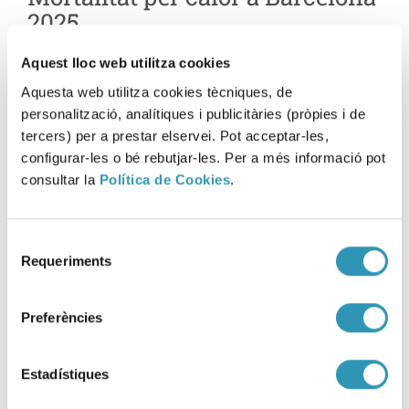
2025
23-02-2026
Aquest lloc web utilitza cookies
SALUT AMBIENTAL
Aquesta web utilitza cookies tècniques, de
personalització, analítiques i publicitàries (pròpies i de
tercers) per a prestar elservei. Pot acceptar-les,
configurar-les o bé rebutjar-les. Per a més informació pot
consultar la
Política de Cookies
.
Selecció
Requeriments
de
consentiment
Preferències
Estadístiques