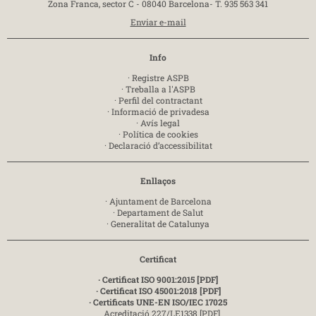
Zona Franca, sector C - 08040 Barcelona-
T. 935 563 341
Enviar e-mail
Info
·
Registre ASPB
·
Treballa a l'ASPB
·
Perfil del contractant
·
Informació de privadesa
·
Avís legal
·
Política de cookies
·
Declaració d’accessibilitat
Enllaços
·
Ajuntament de Barcelona
·
Departament de Salut
·
Generalitat de Catalunya
Certificat
· Certificat ISO 9001:2015 [PDF]
· Certificat ISO 45001:2018 [PDF]
· Certificats UNE-EN ISO/IEC 17025
Acreditació 227/LE1338 [PDF]