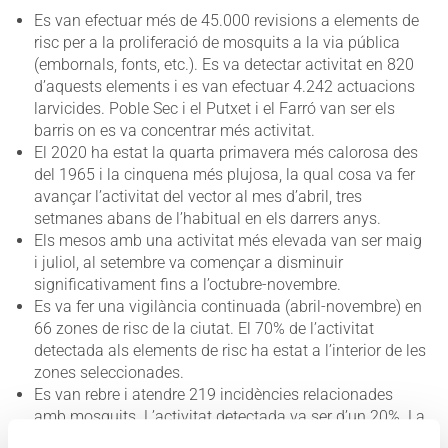
Es van efectuar més de 45.000 revisions a elements de
risc per a la proliferació de mosquits a la via pública
(embornals, fonts, etc.). Es va detectar activitat en 820
d’aquests elements i es van efectuar 4.242 actuacions
larvicides. Poble Sec i el Putxet i el Farró van ser els
barris on es va concentrar més activitat.
El 2020 ha estat la quarta primavera més calorosa des
del 1965 i la cinquena més plujosa, la qual cosa va fer
avançar l’activitat del vector al mes d’abril, tres
setmanes abans de l’habitual en els darrers anys.
Els mesos amb una activitat més elevada van ser maig
i juliol, al setembre va començar a disminuir
significativament fins a l’octubre-novembre.
Es va fer una vigilància continuada (abril-novembre) en
66 zones de risc de la ciutat. El 70% de l’activitat
detectada als elements de risc ha estat a l’interior de les
zones seleccionades.
Es van rebre i atendre 219 incidències relacionades
amb mosquits. L’activitat detectada va ser d’un 20%. La
major part de l’activitat es concentra a espais privats.