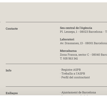
Seu central de l'Agència
Contacte
Pl. Lesseps, 1 - 08023 Barcelona -
T
Laboratori
Av. Drassanes, 13 - 08001 Barcelon
Mercabarna
Zona Franca, sector C - 08040 Bar
T. 935 563 341
·
Registre ASPB
Info
·
Treballa a l'ASPB
·
Perfil del contractant
·
Ajuntament de Barcelona
Enllaços
·
Departament de Salut
·
Generalitat de Catalunya