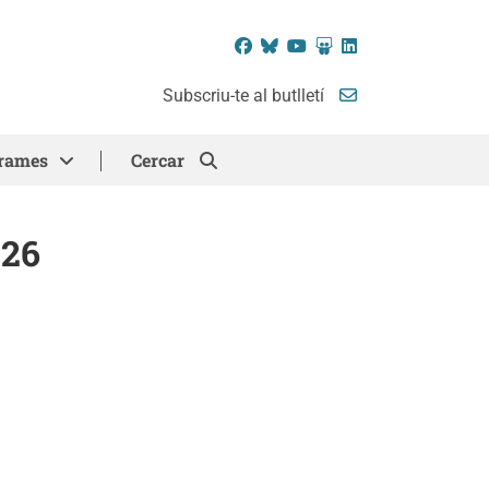
Facebook
Bluesky
YouTube
SlideShare
LinkedIn
Subscriu-te al butlletí
rames
Cercar
026