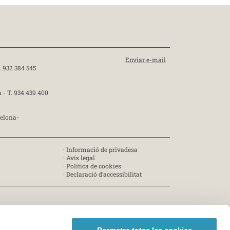
Enviar e-mail
. 932 384 545
a -
T. 934 439 400
celona-
·
Informació de privadesa
·
Avís legal
·
Política de cookies
·
Declaració d’accessibilitat