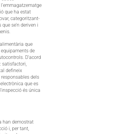
ó i l’emmagatzematge
ció que ha estat
ovar, categoritzant-
 que se’n deriven i
genis.
 alimentària que
 i equipaments de
utocontrols. D’acord
 satisfactori,
tal defineix
s responsables dels
 electrònica que es
d’inspecció és única
ta han demostrat
ó i, per tant,