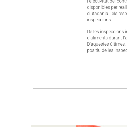
l’efectivitat del co
disponibles per reali
ciutadania i els res
inspeccions.
De les inspeccions i
d’aliments durant l’
D’aquestes últimes, 
positiu de les insp