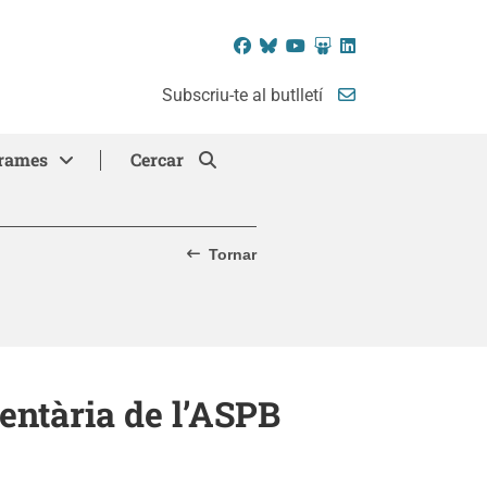
Facebook
Bluesky
YouTube
SlideShare
LinkedIn
Subscriu-te al butlletí
rames
Cercar
Tornar
entària de l’ASPB