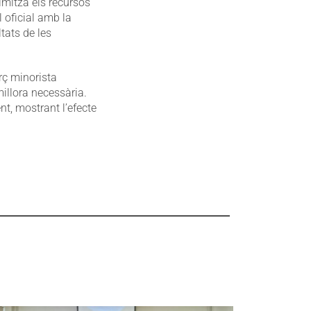
timitza els recursos
l oficial amb la
tats de les
rç minorista
millora necessària.
nt, mostrant l’efecte