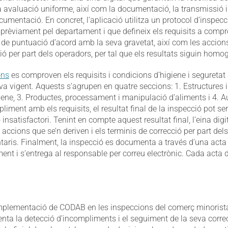
a avaluació uniforme, així com la documentació, la transmissi
cumentació. En concret, l’aplicació utilitza un protocol d’inspec
 prèviament pel departament i que defineix els requisits a compr
de puntuació d’acord amb la seva gravetat, així com les accions
ció per part dels operadors, per tal que els resultats siguin homo
ons
es comproven els requisits i condicions d’higiene i seguretat
va vigent. Aquests s’agrupen en quatre seccions: 1. Estructures
giene, 3. Productes, processament i manipulació d’aliments i 4. A
ment amb els requisits, el resultat final de la inspecció pot ser:
insatisfactori. Tenint en compte aquest resultat final, l’eina digi
ccions que se’n deriven i els terminis de correcció per part del
taris. Finalment, la inspecció es documenta a través d’una acta
nt i s’entrega al responsable per correu electrònic. Cada acta 
 implementació de CODAB en les inspeccions del comerç minoris
ta la detecció d’incompliments i el seguiment de la seva correcci