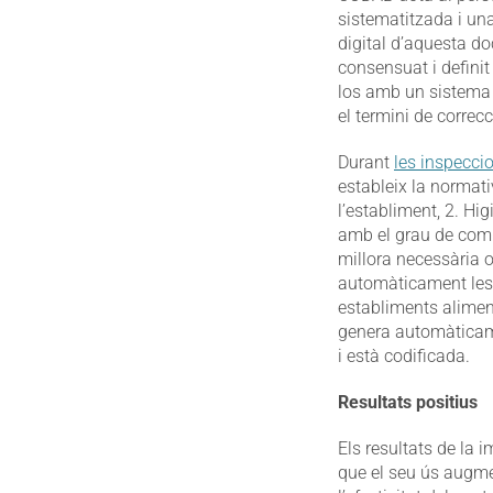
sistematitzada i un
digital d’aquesta do
consensuat i definit
los amb un sistema 
el termini de correc
Durant
les inspecci
estableix la normati
l’establiment, 2. Hi
amb el grau de compli
millora necessària o 
automàticament les a
establiments alimen
genera automàticame
i està codificada.
Resultats positius
Els resultats de la
que el seu ús augmen