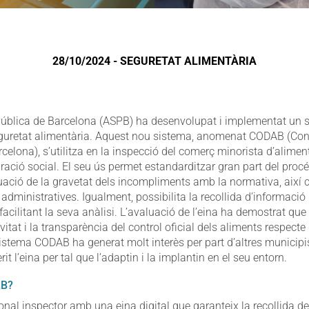
28/10/2024 - SEGURETAT ALIMENTÀRIA
Pública de Barcelona (ASPB) ha desenvolupat i implementat un s
eguretat alimentària. Aquest nou sistema, anomenat CODAB (Contr
celona), s’utilitza en la inspecció del comerç minorista d’aliment
uració social. El seu ús permet estandarditzar gran part del procé
uació de la gravetat dels incompliments amb la normativa, així 
administratives. Igualment, possibilita la recollida d’informaci
, facilitant la seva anàlisi. L’avaluació de l’eina ha demostrat que
ivitat i la transparència del control oficial dels aliments respect
sistema CODAB ha generat molt interès per part d’altres municipi
rit l’eina per tal que l’adaptin i la implantin en el seu entorn.
AB?
nal inspector amb una eina digital que garanteix la recollida d