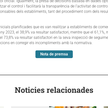
ntrol oficial. Igualment, la presa de decisions basada en dades op
tzar el control i facilitarà la transparència de l’activitat de contro
ponsables dels establiments, tant del procediment com dels resul
nicials planificades que es van realitzar a establiments de come
any 2023, el 38,9% va resultar satisfactori, mentre que el 61,1%, 
el 73,8% va resultar satisfactori en la seva inspecció de seguime
eccions en corregir els incompliments amb la normativa.
Nota de premsa
Noticies relacionades