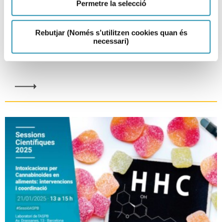
Permetre la selecció
Els estudis de vida útil segura
d’aliments llestos per al consum
Rebutjar (Només s’utilitzen cookies quan és
necessari)
12-02-2025
SEGURETAT ALIMENTÀRIA