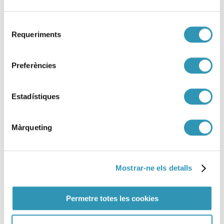
alimentària pel tall d’electricitat
Selecció
29-04-2025
SEGURETAT ALIMENTÀRIA
Requeriments
de
consentiment
Preferències
Estadístiques
Màrqueting
Mostrar-ne els detalls
Permetre totes les cookies