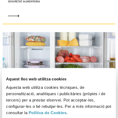
SEGURETAT ALIMENTÀRIA
Aquest lloc web utilitza cookies
Aquesta web utilitza cookies tècniques, de
personalització, analítiques i publicitàries (pròpies i de
tercers) per a prestar elservei. Pot acceptar-les,
configurar-les o bé rebutjar-les. Per a més informació pot
Consells de seguretat
consultar la
Política de Cookies
.