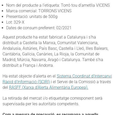
Nom del producte a l’etiqueta: Torró tou d’ametlla VICENS
Marca comercial: TORRONS VICENS
Presentació: unitats de 500g
Lot: 329-X
Dates de consum preferent: 02/2021
Aquest producte ha estat fabricat a Catalunya i s’ha
distribuït a Castella la Manxa, Comunitat Valenciana,
Andalusia, Astúries, País Basc, Castella i Lleó, Illes Balears,
Cantàbria, Galícia, Canàries, La Rioja, la Comunitat de
Madrid, Múrcia, Navarra, Aragó i Catalunya. També s’ha
distribuït a França i Andorra.
Ha estat objecte d’alerta en el
Sistema Coordinat d’Intercanvi
Ràpid d’Informació (SCIRI)
i el Servei de la Comissió a través
del
RASFF (Xarxa d’Alerta Alimentària Europea).
La retirada del mercat i/o etiquetatge corresponent serà
supervisada per les autoritats competents.
Com a mesura de precaució, es recomana a aquells