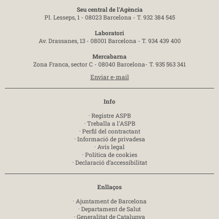
Seu central de l'Agència
Pl. Lesseps, 1 - 08023 Barcelona -
T. 932 384 545
Laboratori
Av. Drassanes, 13 - 08001 Barcelona -
T. 934 439 400
Mercabarna
Zona Franca, sector C - 08040 Barcelona-
T. 935 563 341
Enviar e-mail
Info
·
Registre ASPB
·
Treballa a l'ASPB
·
Perfil del contractant
·
Informació de privadesa
·
Avís legal
·
Política de cookies
·
Declaració d’accessibilitat
Enllaços
·
Ajuntament de Barcelona
·
Departament de Salut
·
Generalitat de Catalunya