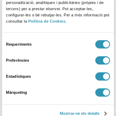
personalització, analítiques i publicitàries (pròpies i de
tercers) per a prestar elservei. Pot acceptar-les,
configurar-les o bé rebutjar-les. Per a més informació pot
consultar la
Política de Cookies
.
Nueva estación de vigilancia
atmosférica en la avenida
Selecció
Requeriments
de
Meridiana
consentiment
19-01-2026
Preferències
SALUD AMBIENTAL
Estadístiques
Màrqueting
Mostrar-ne els detalls