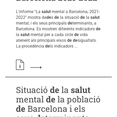
L'informe "La
salut
mental a Barcelona, 2021-
2022" mostra da
de
s
de
la situació
de
la
salut
mental, i els seus principals
de
terminants, a
Barcelona. Es mostren diferents indicadors
de
la
salut
mental per a cada cicle
de
vida
atenent als principals eixos
de
de
sigualtats.
La procedència
de
ls indicadors ...
Llegir més sobre: La salut mental a Barcelona
Situació
de
la
salut
mental
de
la població
de
Barcelona i els