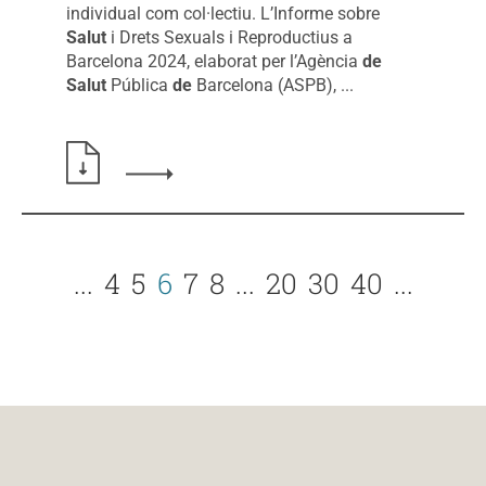
individual com col·lectiu. L’Informe sobre
Salut
i Drets Sexuals i Reproductius a
Barcelona 2024, elaborat per l’Agència
de
Salut
Pública
de
Barcelona (ASPB), ...
Llegir més sobre: La salut i els drets sexuals i
...
4
5
6
7
8
...
20
30
40
...