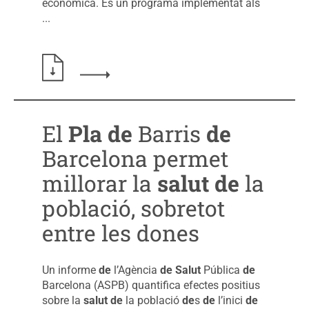
econòmica. És un programa implementat als
...
Llegir més sobre: Avaluació dels efectes en sal
El
Pla
de
Barris
de
Barcelona permet
millorar la
salut
de
la
població, sobretot
entre les dones
Un informe
de
l’Agència
de
Salut
Pública
de
Barcelona (ASPB) quantifica efectes positius
sobre la
salut
de
la població
de
s
de
l’inici
de