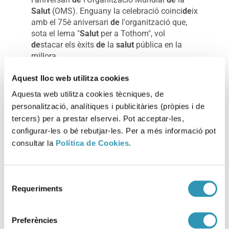
Salut
(OMS). Enguany la celebració coinci
de
ix
amb el 75è aniversari
de
l'organització que,
sota el lema "
Salut
per a Tothom", vol
de
stacar els èxits
de
la
salut
pública en la
millora ...
Aquest lloc web utilitza cookies
Aquesta web utilitza cookies tècniques, de
personalització, analítiques i publicitàries (pròpies i de
tercers) per a prestar elservei. Pot acceptar-les,
Disponibles les
configurar-les o bé rebutjar-les. Per a més informació pot
Jorna
de
s d’habitatge
consultar la
Política de Cookies
.
i
salut
Selecció
Requeriments
El 17
de
març es van celebrar les Jorna
de
s
de
d'Habitatge i
Salut
organitza
de
s per l'Agència
consentiment
de
Salut
Pública
de
Barcelona i la Càtedra
Preferències
Barcelona Estudis Habitatge. Durant la