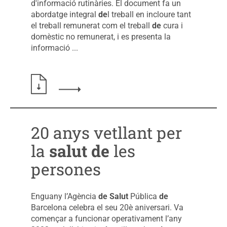
d'informació rutinàries. El document fa un
abordatge integral
de
l treball en incloure tant
el treball remunerat com el treball
de
cura i
domèstic no remunerat, i es presenta la
informació ...
Llegir més sobre: Indicadors de salut i treball 
20 anys vetllant per
la
salut
de
les
persones
Enguany l’Agència
de
Salut
Pública
de
Barcelona celebra el seu 20è aniversari. Va
començar a funcionar operativament l’any