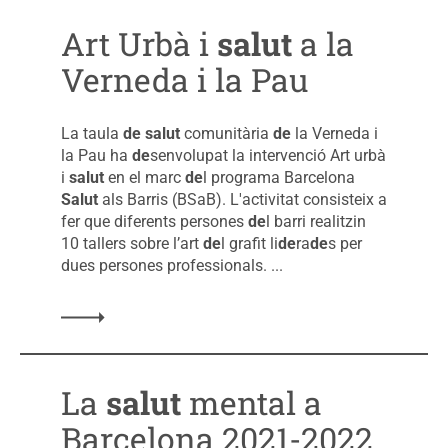
Art Urbà i
salut
a la
Verneda i la Pau
La taula
de
salut
comunitària
de
la Verneda i
la Pau ha
de
senvolupat la intervenció Art urbà
i
salut
en el marc
de
l programa Barcelona
Salut
als Barris (BSaB). L'activitat consisteix a
fer que diferents persones
de
l barri realitzin
10 tallers sobre l’art
de
l grafit li
de
ra
de
s per
dues persones professionals. ...
La
salut
mental a
Barcelona 2021-2022