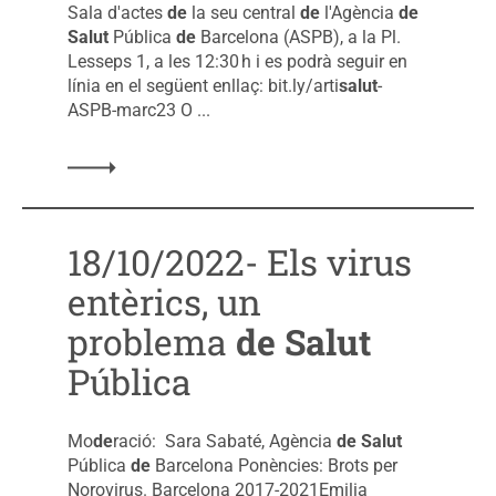
Sala d'actes
de
la seu central
de
l'Agència
de
Salut
Pública
de
Barcelona (ASPB), a la Pl.
Lesseps 1, a les 12:30 h i es podrà seguir en
línia en el següent enllaç: bit.ly/arti
salut
-
ASPB-marc23 O ...
18/10/2022- Els virus
entèrics, un
problema
de
Salut
Pública
Mo
de
ració: Sara Sabaté, Agència
de
Salut
Pública
de
Barcelona Ponències: Brots per
Norovirus. Barcelona 2017-2021Emilia