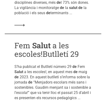
disciplines diverses, més
de
l 73% són dones.
La vigilància i monitoratge
de
la
salut
de
la
població i els seus
de
terminants ...
Fem
Salut
a les
escoles!Butlletí 29
S’ha publicat el Butlletí número 29
de
Fem
Salut
a les escoles!, en aquest mes
de
maig
de
2023. En aquest butlletí s’informa sobre la
jornada
de
“Menjadors escolars més sans i
sostenibles. Gaudim menjant sa i sostenible a
l’escola!” que va tenir lloc el passat 25 d’abril i
es presenten els recursos pedagògics ...