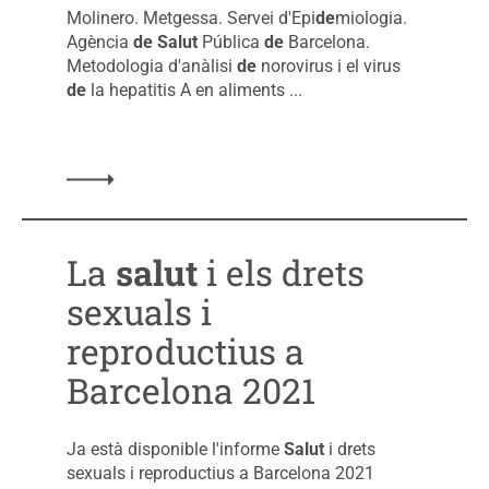
Molinero. Metgessa. Servei d'Epi
de
miologia.
Agència
de
Salut
Pública
de
Barcelona.
Metodologia d'anàlisi
de
norovirus i el virus
de
la hepatitis A en aliments ...
Llegir més sobre: 18/10/2022- Els virus entèrics, un p
La
salut
i els drets
sexuals i
reproductius a
Barcelona 2021
Ja està disponible l'informe
Salut
i drets
sexuals i reproductius a Barcelona 2021