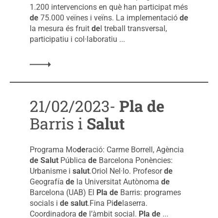
1.200 intervencions en què han participat més
de
75.000 veïnes i veïns. La implementació
de
la mesura és fruit
de
l treball transversal,
participatiu i col·laboratiu ...
21/02/2023-
Pla
de
Barris i
Salut
Programa Mo
de
ració: Carme Borrell, Agència
de
Salut
Pública
de
Barcelona Ponències:
Urbanisme i
salut
.Oriol Nel·lo. Profesor
de
Geografía
de
la Universitat Autònoma
de
Barcelona (UAB) El
Pla
de
Barris: programes
socials i
de
salut
.Fina Pi
de
laserra.
Coordinadora
de
l’àmbit social.
Pla
de
...