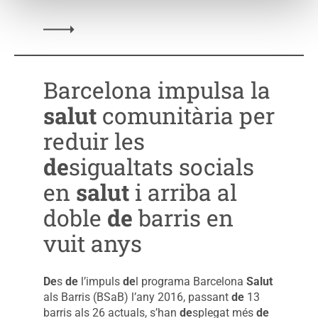
Barcelona impulsa la
salut
comunitària per
reduir les
de
sigualtats socials
en
salut
i arriba al
doble
de
barris en
vuit anys
De
s
de
l’impuls
de
l programa Barcelona
Salut
als Barris (BSaB) l’any 2016, passant
de
13
barris als 26 actuals, s’han
de
splegat més
de