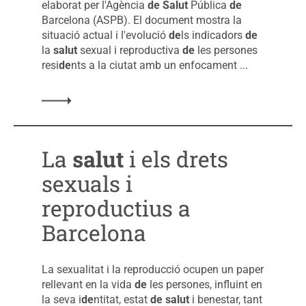
elaborat per l'Agència
de
Salut
Pública
de
Barcelona (ASPB). El document mostra la
situació actual i l'evolució
de
ls indicadors
de
la
salut
sexual i reproductiva
de
les persones
resi
de
nts a la ciutat amb un enfocament ...
La
salut
i els drets
sexuals i
reproductius a
Barcelona
La sexualitat i la reproducció ocupen un paper
rellevant en la vida
de
les persones, influint en
la seva i
de
ntitat, estat
de
salut
i benestar, tant