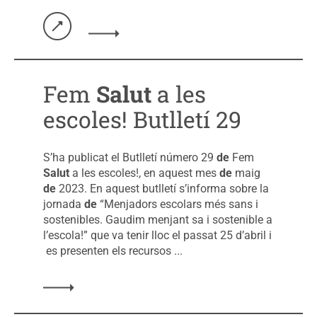
Llegir més sobre: Fem Salut a les escoles!
Butlletí 29
Fem
Salut
a les
escoles! Butlletí 29
S’ha publicat el Butlletí número 29
de
Fem
Salut
a les escoles!, en aquest mes
de
maig
de
2023. En aquest butlletí s’informa sobre la
jornada
de
“Menjadors escolars més sans i
sostenibles. Gaudim menjant sa i sostenible a
l’escola!” que va tenir lloc el passat 25 d’abril i
es presenten els recursos ...