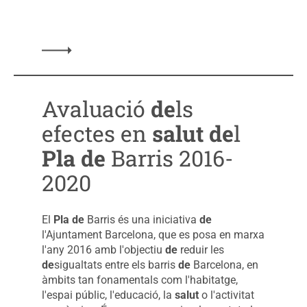
Llegir més sobre: 21/02/2023- Pla de Barris i Salut
Avaluació
de
ls
efectes en
salut
de
l
Pla
de
Barris 2016-
2020
El
Pla
de
Barris és una iniciativa
de
l'Ajuntament Barcelona, que es posa en marxa
l'any 2016 amb l'objectiu
de
reduir les
de
sigualtats entre els barris
de
Barcelona, en
àmbits tan fonamentals com l'habitatge,
l'espai públic, l'educació, la
salut
o l'activitat