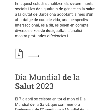
En aquest estudi s’analitzen els
de
terminants
socials i les
de
sigualtats
de
gènere en la
salut
a la ciutat
de
Barcelona adoptant, a més d’un
abordatge
de
curs
de
vida, una perspectiva
interseccional, és a dir, es tenen en compte
diversos eixos
de
de
sigualtat. L’anàlisi
mostra profun
de
s diferències i ...
Llegir més sobre: Desigualtats de gènere en la 
Dia Mundial
de
la
Salut
2023
El 7 d'abril se celebra en tot el món el Dia
Mundial
de
la
Salut
, que commemora
l'aniversari
de
l'Organització Mundial
de
la