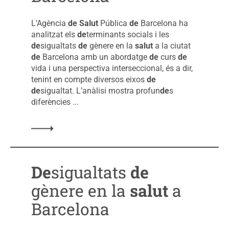
L’Agència
de
Salut
Pública
de
Barcelona ha
analitzat els
de
terminants socials i les
de
sigualtats
de
gènere en la
salut
a la ciutat
de
Barcelona amb un abordatge
de
curs
de
vida i una perspectiva interseccional, és a dir,
tenint en compte diversos eixos
de
de
sigualtat. L’anàlisi mostra profun
de
s
diferències ...
De
sigualtats
de
gènere en la
salut
a
Barcelona