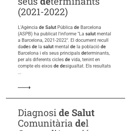
seus
de
terminants
(2021-2022)
L'Agència
de
Salut
Pública
de
Barcelona
(ASPB) ha publicat l'informe "La
salut
mental
a Barcelona, 2021-2022". El document recull
da
de
s
de
la
salut
mental
de
la població
de
Barcelona i els seus principals
de
terminants,
per als diferents cicles
de
vida, tenint en
compte els eixos
de
de
sigualtat. Els resultats
...
Diagnosi
de
Salut
Comunitària
de
l