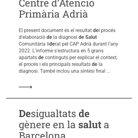
Centre d’Atenció
Primària Adrià
El present document és el resultat
de
l procés
d'elaboració
de
la diagnosi
de
Salut
Comunitària li
de
rat pel CAP Adrià durant l'any
2022. L'informe s'estructura en 5 grans
apartats
de
continguts per explicar el context,
el procés i els principals resultats
de
la
diagnosi. També inclou una síntesi final ...
De
sigualtats
de
gènere en la
salut
a
Barcelona