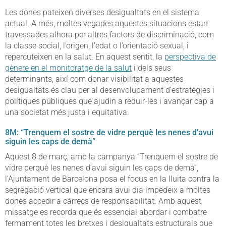
Les dones pateixen diverses desigualtats en el sistema
actual. A més, moltes vegades aquestes situacions estan
travessades alhora per altres factors de discriminació, com
la classe social, l’origen, l’edat o l’orientació sexual, i
repercuteixen en la salut. En aquest sentit, la
perspectiva de
gènere en el monitoratge de la salut
i dels seus
determinants, així com donar visibilitat a aquestes
desigualtats és clau per al desenvolupament d’estratègies i
polítiques públiques que ajudin a reduir-les i avançar cap a
una societat més justa i equitativa.
8M: “Trenquem el sostre de vidre perquè les nenes d’avui
siguin les caps de demà”
Aquest 8 de març, amb la campanya “Trenquem el sostre de
vidre perquè les nenes d’avui siguin les caps de demà”,
l’Ajuntament de Barcelona posa el focus en la lluita contra la
segregació vertical que encara avui dia impedeix a moltes
dones accedir a càrrecs de responsabilitat. Amb aquest
missatge es recorda que és essencial abordar i combatre
fermament totes les bretxes i desigualtats estructurals que