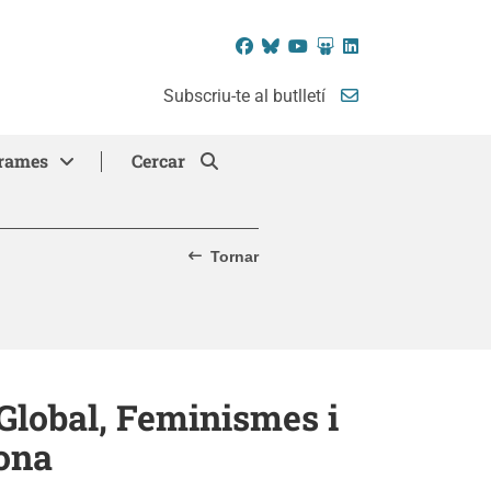
Facebook
Bluesky
YouTube
SlideShare
LinkedIn
Subscriu-te al butlletí
rames
Cercar
Tornar
 Global, Feminismes i
ona