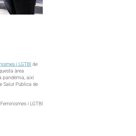
inismes i LGTBI
de
aquesta àrea
la pandèmia, així
e Salut Pública de
, Feminismes i LGTBI