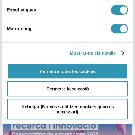
Estadístiques
8 de marzo, Día Internacional de
Màrqueting
las Mujeres 2026
06-03-2026
ASPB
Mostrar-ne els detalls
Permetre totes les cookies
Permetre la selecció
Rebutjar (Només s’utilitzen cookies quan és
necessari)