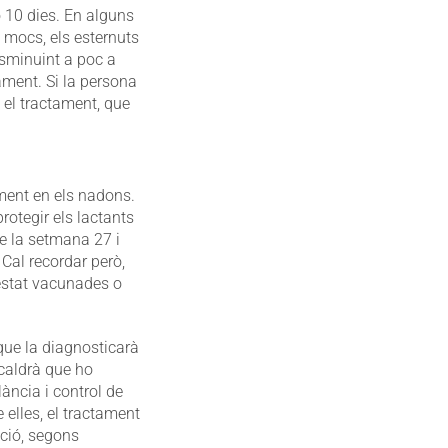
o 10 dies. En alguns
s mocs, els esternuts
isminuint a poc a
tament. Si la persona
 el tractament, que
ment en els nadons.
rotegir els lactants
e la setmana 27 i
Cal recordar però,
 estat vacunades o
que la diagnosticarà
 caldrà que ho
ància i control de
 elles, el tractament
ció, segons