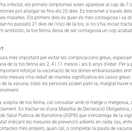
ha infectat, els primers símptomes solen aparèixer al cap de 7 
mptomes pot allargar-se fins els 20 dies. Es transmet a través del
ones malaltes. Els primers dies és quan és més contagiosa i va d
ser-ho passats 21 dies de l’inici de la tos, si no s’ha iniciat trac
t antibiòtic, la tos ferina deixa de ser contagiosa un cop acabat
.
r?
ura més important per evitar les complicacions greus, especial
a de la tos ferina als 2, 4 i 11 mesos i als 6 anys d’edat. Per a p
 important reforçar la vacunació de les dones embarassades entr
sta mesura n’ha reduït de manera significativa els casos greus. 
ió de la vacuna, totes les persones poden patir-la, malgrat haver
eriorment.
a sospita de tos ferina, cal consultar amb el metge o metgessa, 
ractament. En tractar-se d’una Malaltia de Declaració Obligatòria,
a de Salut Publica de Barcelona (ASPB) que s’encarrega de la vigil
iutat indicant les mesures de prevenció adients en cada cas, entre
contactes més propers, quan cal, o completar la pauta de vacuna