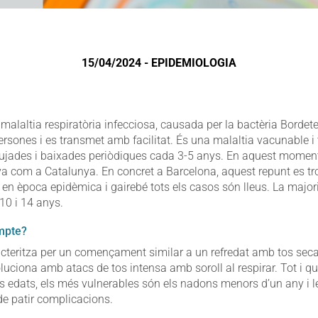
15/04/2024 - EPIDEMIOLOGIA
 malaltia respiratòria infecciosa, causada per la bactèria Bordete
persones i es transmet amb facilitat. És una malaltia vacunable i
pujades i baixades periòdiques cada 3-5 anys. En aquest momen
a com a Catalunya. En concret a Barcelona, aquest repunt es tro
en època epidèmica i gairebé tots els casos són lleus. La majori
10 i 14 anys.
ompte?
racteritza per un començament similar a un refredat amb tos se
uciona amb atacs de tos intensa amb soroll al respirar. Tot i qu
es edats, els més vulnerables són els nadons menors d’un any i
de patir complicacions.