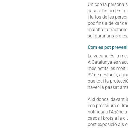
Un cop la persona s’
casos, l’inici de sí
i la tos de les pers
poc fins a deixar de 
malalta fa tractamen
sol durar uns 5 dies
Com es pot preveni
La vacuna és la mes
A Catalunya es vacun
més petits, és molt
32 de gestació, aque
que tot i la protecc
haver-la passat ant
Així doncs, davant l
i en prescriurà el t
notifiqui a l’Agènci
casos i brots a la c
post exposició als 