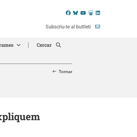
Facebook
Bluesky
YouTube
SlideShare
LinkedIn
Subscriu-te al butlletí
rames
Cercar
Tornar
expliquem