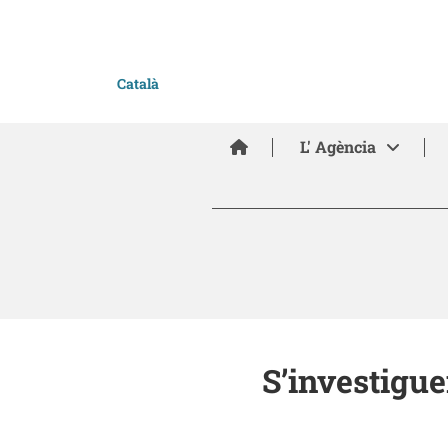
Català
Inici
L' Agència
S’investigu