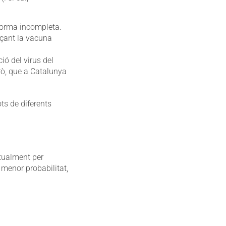
forma incompleta.
nçant la vacuna
ió del virus del
rò, que a Catalunya
ots de diferents
tualment per
 menor probabilitat,