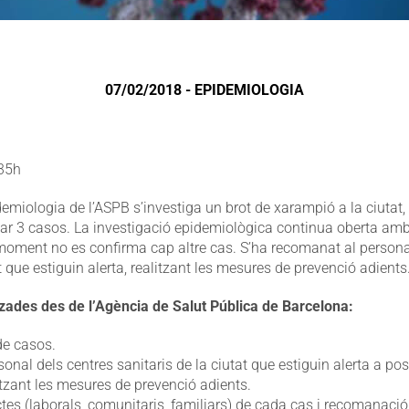
07/02/2018 - EPIDEMIOLOGIA
:35h
idemiologia de l’ASPB s’investiga un brot de xarampió a la ciuta
ar 3 casos. La investigació epidemiològica continua oberta amb 
l moment no es confirma cap altre cas. S’ha recomanat al persona
at que estiguin alerta, realitzant les mesures de prevenció adients
tzades des de l’Agència de Salut Pública de Barcelona:
de casos.
nal dels centres sanitaris de la ciutat que estiguin alerta a po
tzant les mesures de prevenció adients.
tes (laborals, comunitaris, familiars) de cada cas i recomanació (