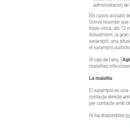
administració) de 
Els casos actuals 
Convé recordar que 
triple vírica, als 12
Actualment, la gran 
xarampió, una situa
el xarampió autòcto
Al cap de l’any, l’
Agè
malalties infecciose
La malaltia
El xarampió és una 
contacte directe amb
per contacte amb o
Hi ha disponibles
mé