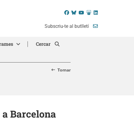
Facebook
Bluesky
YouTube
SlideShare
LinkedIn
Subscriu-te al butlletí
rames
Cercar
Tornar
 a Barcelona