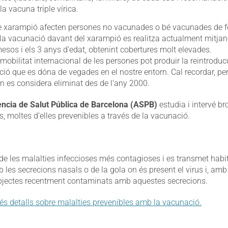
la vacuna triple vírica.
de xarampió afecten persones no vacunades o bé vacunades de 
la vacunació davant del xarampió es realitza actualment mitja
 mesos i els 3 anys d’edat, obtenint cobertures molt elevades.
mobilitat internacional de les persones pot produir la reintroducc
ció que es dóna de vegades en el nostre entorn. Cal recordar, pe
n es considera eliminat des de l’any 2000.
ncia de Salut Pública de Barcelona (ASPB)
estudia i intervé br
s, moltes d’elles prevenibles a través de la vacunació.
de les malalties infeccioses més contagioses i es transmet habi
 les secrecions nasals o de la gola on és present el virus i, amb
bjectes recentment contaminats amb aquestes secrecions.
s detalls sobre malalties prevenibles amb la vacunació.