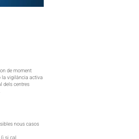
t, on de moment
la vigilància activa
l dels centres
.
ssibles nous casos
i si cal,