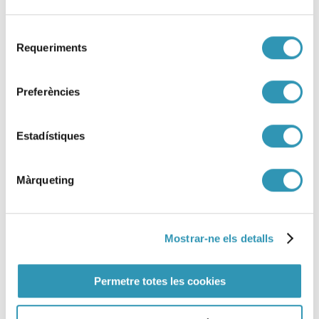
Selecció
Requeriments
de
consentiment
Preferències
Estadístiques
Màrqueting
Mostrar-ne els detalls
DESACTIVAT Avís preventiu
d’episodi ambiental de
Permetre totes les cookies
contaminació atmosfèrica per
PM10