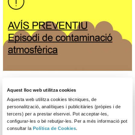
Avís preventiu d’episodi
ambiental de contaminació
Aquest lloc web utilitza cookies
atmosfèrica per PM10
Aquesta web utilitza cookies tècniques, de
personalització, analítiques i publicitàries (pròpies i de
09-07-2026
tercers) per a prestar elservei. Pot acceptar-les,
EPISODI AMBIENTAL
configurar-les o bé rebutjar-les. Per a més informació pot
consultar la
Política de Cookies
.