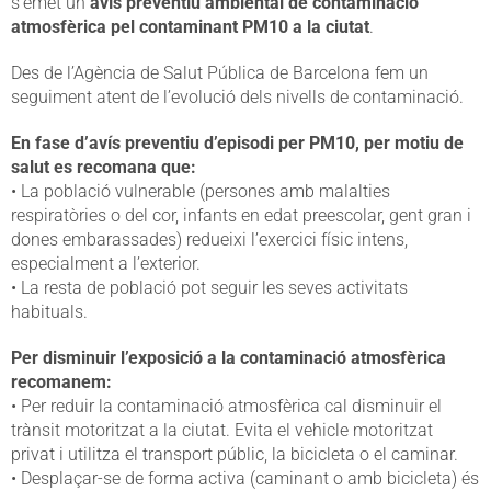
s’emet un
avís preventiu ambiental de contaminació
atmosfèrica pel contaminant PM10 a la ciutat
.
Des de l’Agència de Salut Pública de Barcelona fem un
seguiment atent de l’evolució dels nivells de contaminació.
En fase d’avís preventiu d’episodi per PM10, per motiu de
salut es recomana que:
• La població vulnerable (persones amb malalties
respiratòries o del cor, infants en edat preescolar, gent gran i
dones embarassades) redueixi l’exercici físic intens,
especialment a l’exterior.
• La resta de població pot seguir les seves activitats
habituals.
Per disminuir l’exposició a la contaminació atmosfèrica
recomanem:
• Per reduir la contaminació atmosfèrica cal disminuir el
trànsit motoritzat a la ciutat. Evita el vehicle motoritzat
privat i utilitza el transport públic, la bicicleta o el caminar.
• Desplaçar-se de forma activa (caminant o amb bicicleta) és