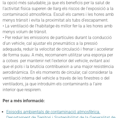
la opció més saludable, ja que els beneficis per la salut de
l’activitat física superen de llarg els riscos de l’exposició a la
contaminació atmosfèrica. Escull els carrers i les hores amb
menys trànsit i evita la proximitat als tubs d’escapament.
• La ventilació de l’habitatge és millor fer-la a les hores amb
menys volum de trànsit.
• Per reduir les emissions de partícules durant la conducció
d’un vehicle, cal ajustar els pneumàtics a la pressió
adequada, reduir la velocitat de circulació i frenar i accelerar
de forma suau. A més, recomanem utilitzar una esponja per
a cotxes per mantenir net l’exterior del vehicle, evitant així
que el pols i la brutícia contribueixin a una major resistència
aerodinàmica. En els moments de circular, cal considerar la
ventilació interna del vehicle a través de les finestres o del
ventiladors, ja que introduïm els contaminants a l’aire
interior que respirem.
Per a més informació:
Episodis ambientals de contaminació atmosfèrica.
Departament de Territori i Sostenibilitat de la Generalitat de