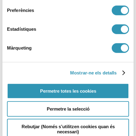
Preferències
Avís preventiu d’episodi
Estadístiques
ambiental de contaminació
atmosfèrica per PM10
Màrqueting
09-07-2026
EPISODI AMBIENTAL
Mostrar-ne els detalls
Permetre totes les cookies
Permetre la selecció
Rebutjar (Només s’utilitzen cookies quan és
necessari)