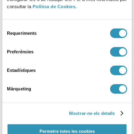
consultar la
Política de Cookies
.
Selecció
Requeriments
de
consentiment
Preferències
Avís preventiu d’episodi
ambiental de contaminació
Estadístiques
atmosfèrica per PM10
Màrqueting
09-07-2026
EPISODI AMBIENTAL
Mostrar-ne els detalls
Permetre totes les cookies