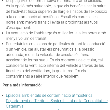
Desplaçar-se de forma activa (caminant o amb bicicleta)
és la opció més saludable, ja que els beneficis per la salut
de l’activitat física superen de llarg els riscos de l’exposició
a la contaminació atmosfèrica. Escull els carrers i les
hores amb menys trànsit i evita la proximitat als tubs
d’escapament.
La ventilació de l’habitatge és millor fer-la a les hores amb
menys volum de trànsit.
Per reduir les emissions de partícules durant la conducció
d’un vehicle, cal ajustar els pneumàtics a la pressió
adequada, reduir la velocitat de circulació i frenar i
accelerar de forma suau. En els moments de circular, cal
considerar la ventilació interna del vehicle a través de les
finestres o del ventiladors, ja que introduïm els
contaminants a l’aire interior que respirem.
Per a més informació:
Episodis ambientals de contaminació atmosfèrica.
Departament de Territori i Sostenibilitat de la Generalitat de
Catalunya