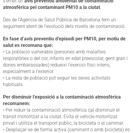
s’emet un
avís preventiu ambiental de contaminació
atmosfèrica pel contaminant PM10 a la ciutat
.
Des de l’Agència de Salut Pública de Barcelona fem un
seguiment atent de l’evolució dels nivells de contaminació.
En fase d’avís preventiu d’episodi per PM10, per motiu de
salut es recomana que:
• La població vulnerable (persones amb malalties
respiratòries o del cor, infants en edat preescolar, gent gran i
dones embarassades) redueixi l’exercici físic intens,
especialment a l’exterior.
• La resta de població pot seguir les seves activitats
habituals.
Per disminuir l’exposició a la contaminació atmosfèrica
recomanem:
• Per reduir la contaminació atmosfèrica cal disminuir el
trànsit motoritzat a la ciutat. Evita el vehicle motoritzat
privat i utilitza el transport públic, la bicicleta o el caminar.
• Desplaçar-se de forma activa (caminant o amb bicicleta) és