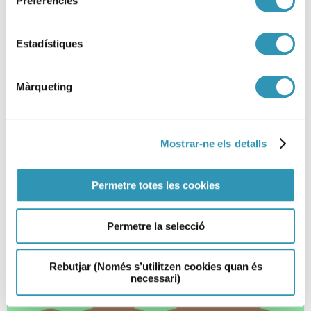
Preferències
Avís preventiu d’episodi
ambiental de contaminació
Estadístiques
atmosfèrica per PM10
09-07-2026
Màrqueting
EPISODI AMBIENTAL
Mostrar-ne els detalls
Permetre totes les cookies
Permetre la selecció
Rebutjar (Només s’utilitzen cookies quan és
necessari)