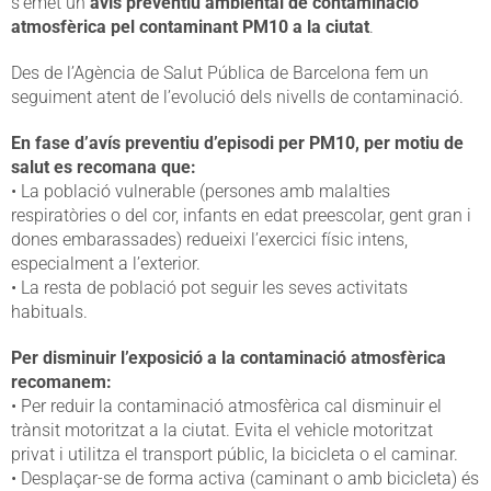
s’emet un
avís preventiu ambiental de contaminació
atmosfèrica pel contaminant PM10 a la ciutat
.
Des de l’Agència de Salut Pública de Barcelona fem un
seguiment atent de l’evolució dels nivells de contaminació.
En fase d’avís preventiu d’episodi per PM10, per motiu de
salut es recomana que:
• La població vulnerable (persones amb malalties
respiratòries o del cor, infants en edat preescolar, gent gran i
dones embarassades) redueixi l’exercici físic intens,
especialment a l’exterior.
• La resta de població pot seguir les seves activitats
habituals.
Per disminuir l’exposició a la contaminació atmosfèrica
recomanem:
• Per reduir la contaminació atmosfèrica cal disminuir el
trànsit motoritzat a la ciutat. Evita el vehicle motoritzat
privat i utilitza el transport públic, la bicicleta o el caminar.
• Desplaçar-se de forma activa (caminant o amb bicicleta) és