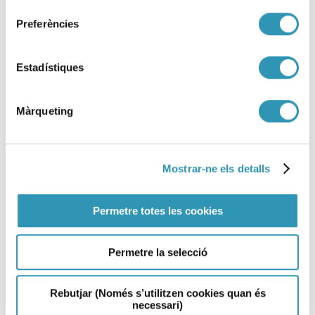
Preferències
Avís preventiu d’episodi
Estadístiques
ambiental de contaminació
atmosfèrica per PM10
Màrqueting
09-07-2026
EPISODI AMBIENTAL
Mostrar-ne els detalls
Permetre totes les cookies
Permetre la selecció
Rebutjar (Només s’utilitzen cookies quan és
necessari)