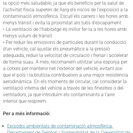
la opció més saludable, ja que els beneficis per la salut de
l’activitat física superen de llarg els riscos de l’exposició a la
contaminació atmosfèrica. Escull els carrers i les hores amb
menys trànsit i evita la proximitat als tubs d’escapament.
• La ventilació de l’habitatge és millor fer-la a les hores amb
menys volum de trànsit.
• Per reduir les emissions de partícules durant la conducció
d’un vehicle, cal ajustar els pneumàtics a la pressió
adequada, reduir la velocitat de circulació i frenar i accelerar
de forma suau. A més, recomanem utilitzar una esponja per
a cotxes per mantenir net l’exterior del vehicle, evitant així
que el pols i la brutícia contribueixin a una major resistència
aerodinàmica. En els moments de circular, cal considerar la
ventilació interna del vehicle a través de les finestres o del
ventiladors, ja que introduïm els contaminants a l’aire
interior que respirem.
Per a més informació:
Episodis ambientals de contaminació atmosfèrica.
Departament de Territori i Sostenibilitat de la Generalitat de