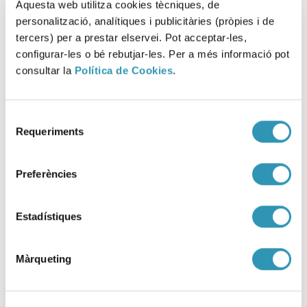
VIURE AMB SALUT
Aquesta web utilitza cookies tècniques, de
personalització, analítiques i publicitàries (pròpies i de
tercers) per a prestar elservei. Pot acceptar-les,
configurar-les o bé rebutjar-les. Per a més informació pot
consultar la
Política de Cookies
.
Selecció
Requeriments
de
consentiment
Preferències
Estadístiques
Màrqueting
Ampliació de la vacuna contra
el virus del papil·loma humà en