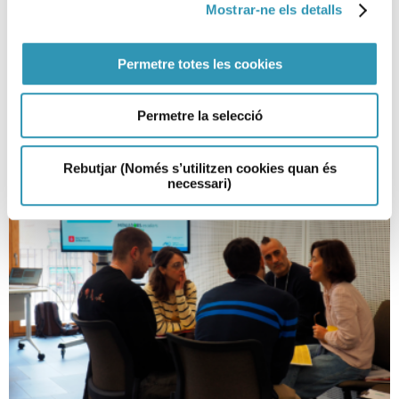
Mostrar-ne els detalls
nois de fins a 18 anys
22-04-2025
Permetre totes les cookies
VIURE AMB SALUT, VACUNES
Permetre la selecció
Rebutjar (Només s’utilitzen cookies quan és
necessari)