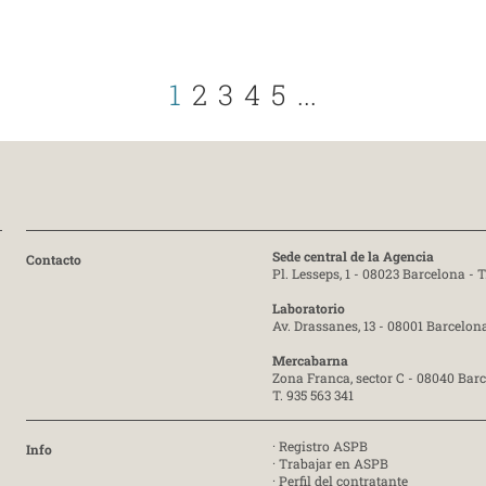
1
2
3
4
5
...
Sede central de la Agencia
Contacto
Pl. Lesseps, 1 - 08023 Barcelona -
T
Laboratorio
Av. Drassanes, 13 - 08001 Barcelon
Mercabarna
Zona Franca, sector C - 08040 Bar
T. 935 563 341
·
Registro ASPB
Info
·
Trabajar en ASPB
·
Perfil del contratante