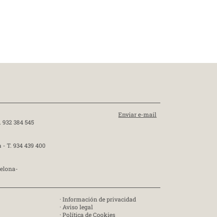
Enviar e-mail
. 932 384 545
a -
T. 934 439 400
celona-
·
Información de privacidad
·
Aviso legal
·
Política de Cookies