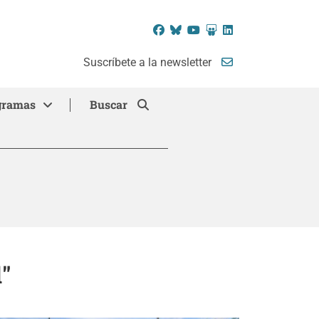
Facebook
Bluesky
YouTube
SlideShare
LinkedIn
Suscríbete a la newsletter
gramas
Buscar
d"