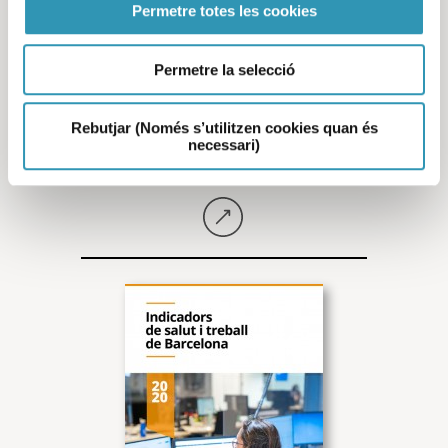
Permetre totes les cookies
Permetre la selecció
Indicadors de salut i
treball de Barcelona 2021
Rebutjar (Només s’utilitzen cookies quan és
necessari)
Seguir llegint