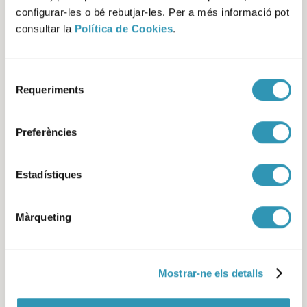
configurar-les o bé rebutjar-les. Per a més informació pot
Indicadors de salut i
consultar la
Política de Cookies
.
treball de Barcelona 2022
Selecció
Requeriments
de
consentiment
Preferències
Seguir llegint
Estadístiques
Màrqueting
Mostrar-ne els detalls