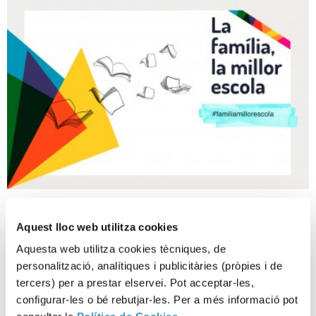
La família, la millor escola
Aquest lloc web utilitza cookies
15-03-2022
Aquesta web utilitza cookies tècniques, de
ENTORNS
personalització, analítiques i publicitàries (pròpies i de
tercers) per a prestar elservei. Pot acceptar-les,
configurar-les o bé rebutjar-les. Per a més informació pot