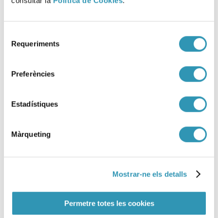
consultar la
Política de Cookies
.
Selecció
Requeriments
de
consentiment
Preferències
Estadístiques
Màrqueting
Barcelona Salut als barris.
Butlletí Nº25
Mostrar-ne els detalls
02-02-2022
BARRIS, ENTORNS
Permetre totes les cookies