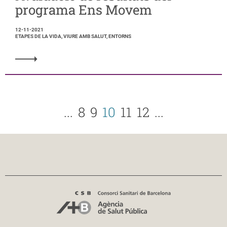
programa Ens Movem
12-11-2021
ETAPES DE LA VIDA, VIURE AMB SALUT, ENTORNS
...
8
9
10
11
12
...