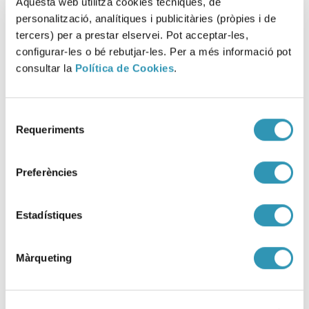
Aquesta web utilitza cookies tècniques, de
VIURE AMB SALUT, ENTORNS
personalització, analítiques i publicitàries (pròpies i de
tercers) per a prestar elservei. Pot acceptar-les,
configurar-les o bé rebutjar-les. Per a més informació pot
consultar la
Política de Cookies
.
Selecció
Requeriments
de
consentiment
Preferències
Estadístiques
Màrqueting
Fem Salut a les escoles! Butlletí