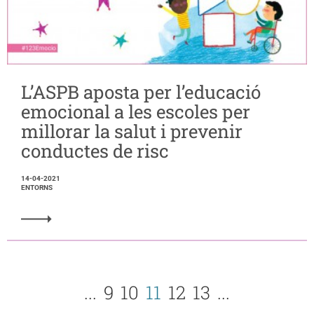
L’ASPB aposta per l’educació
emocional a les escoles per
millorar la salut i prevenir
conductes de risc
14-04-2021
ENTORNS
...
9
10
11
12
13
...