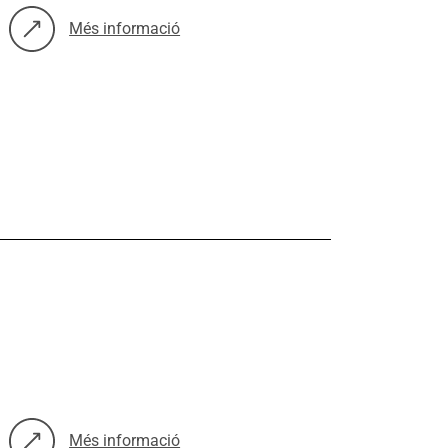
Més informació
sobre: La salut i els drets sexuals i reproductius a Barcelona
Més informació