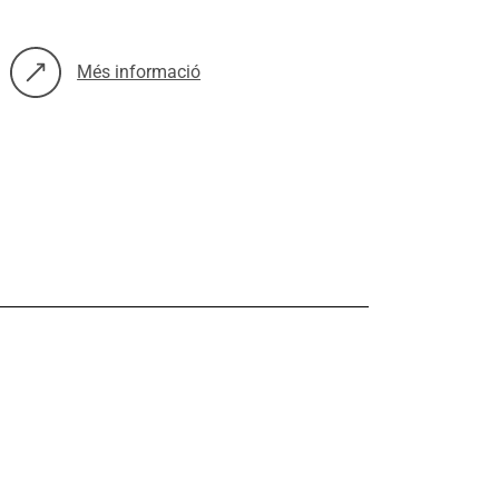
Més informació
sobre: Avaluació del programa SIRIAN en població amb alta vul