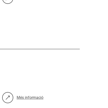
sobre: Violència masclista en l’àmbit de la parella des d’una pe
Més informació
sobre: Programa ‘Parlem-ne; no et tallis!’ Valoració de l’actu