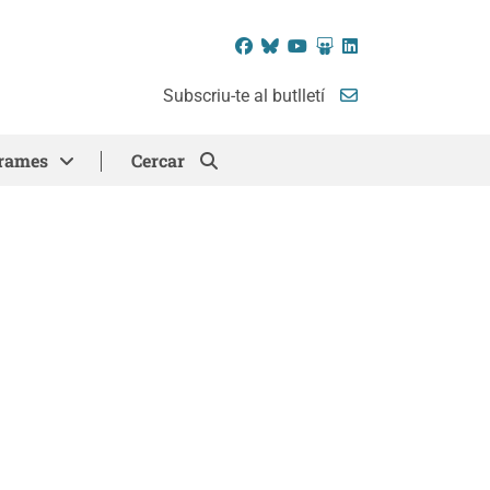
Facebook
Bluesky
YouTube
SlideShare
LinkedIn
Subscriu-te al butlletí
rames
Cercar