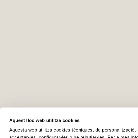
Aquest lloc web utilitza cookies
Aquesta web utilitza cookies tècniques, de personalització, an
acceptar-les, configurar-les o bé rebutjar-les. Per a més in