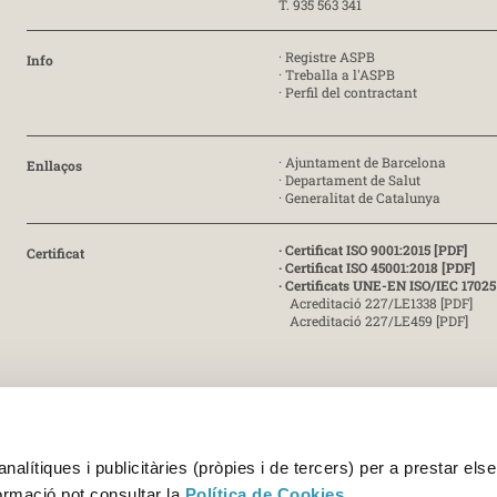
T. 935 563 341
·
Registre ASPB
Info
·
Treballa a l'ASPB
·
Perfil del contractant
·
Ajuntament de Barcelona
Enllaços
·
Departament de Salut
·
Generalitat de Catalunya
· Certificat ISO 9001:2015 [PDF]
Certificat
· Certificat ISO 45001:2018 [PDF]
· Certificats UNE-EN ISO/IEC 17025
Acreditació 227/LE1338 [PDF]
Acreditació 227/LE459 [PDF]
© Copyright 2026 ASPB - Agència de Salut Pública de Barcelona
alítiques i publicitàries (pròpies i de tercers) per a prestar else
formació pot consultar la
Política de Cookies
.