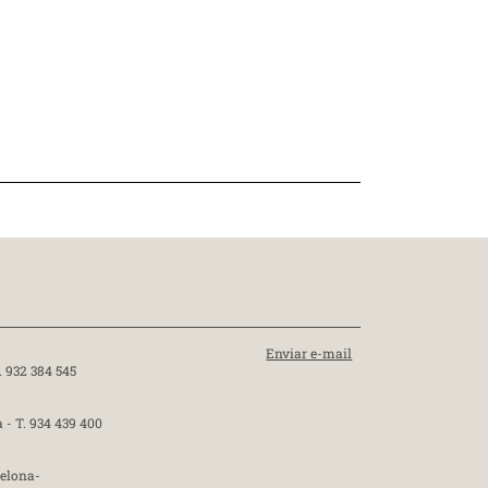
Enviar e-mail
. 932 384 545
a -
T. 934 439 400
celona-