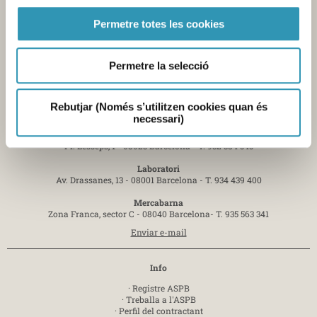
Permetre totes les cookies
Permetre la selecció
Rebutjar (Només s’utilitzen cookies quan és
Contacte
necessari)
Seu central de l'Agència
Pl. Lesseps, 1 - 08023 Barcelona -
T. 932 384 545
Laboratori
Av. Drassanes, 13 - 08001 Barcelona -
T. 934 439 400
Mercabarna
Zona Franca, sector C - 08040 Barcelona-
T. 935 563 341
Enviar e-mail
Info
·
Registre ASPB
·
Treballa a l'ASPB
·
Perfil del contractant