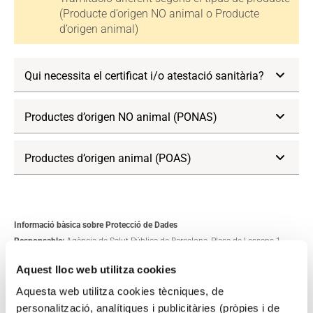
(Producte d’origen NO animal o Producte
d’origen animal)
Qui necessita el certificat i/o atestació sanitària?
Productes d’origen NO animal (PONAS)
Productes d’origen animal (POAS)
Informació bàsica sobre Protecció de Dades
Responsable:
Agència de Salut Pública de Barcelona,
Plaça de Lesseps 1,
08023 Barcelona. Telèfon: 932 38 45 45.
Aquest lloc web utilitza cookies
Contacte DPD
:
dpd@aspb.cat
Finalitat:
La finalitat del tractament és el control i exercici de l’autoritat
Aquesta web utilitza cookies tècniques, de
sanitària.
personalització, analítiques i publicitàries (pròpies i de