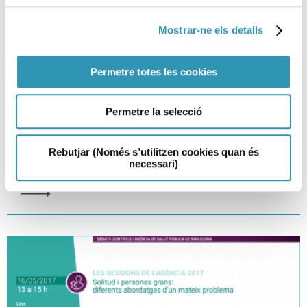
Mostrar-ne els detalls
Permetre totes les cookies
Sessió científica: Infeccions de
Permetre la selecció
transmissió sexual
Rebutjar (Només s’utilitzen cookies quan és
necessari)
SESSIONS CIENTÍFIQUES