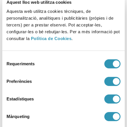
Aquest lloc web utilitza cookies
Aquesta web utilitza cookies tècniques, de
personalització, analítiques i publicitàries (pròpies i de
tercers) per a prestar elservei. Pot acceptar-les,
Jornada oberta: les addiccions a
configurar-les o bé rebutjar-les. Per a més informació pot
Barcelona, com trenquem
consultar la
Política de Cookies
.
l’estigma
Selecció
DROGUES I ADDICCIONS
Requeriments
de
consentiment
Preferències
Estadístiques
Màrqueting