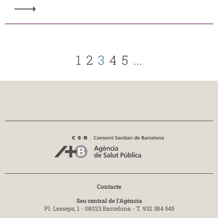
1
2
3
4
5
...
Contacte
Seu central de l'Agència
Pl. Lesseps, 1 - 08023 Barcelona -
T. 932 384 545