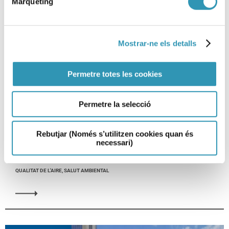
Màrqueting
Mostrar-ne els detalls
Permetre totes les cookies
Permetre la selecció
Obertes les inscripcions del III
Rebutjar (Només s’utilitzen cookies quan és
necessari)
Congrés de Qualitat de l’Aire
QUALITAT DE L'AIRE, SALUT AMBIENTAL