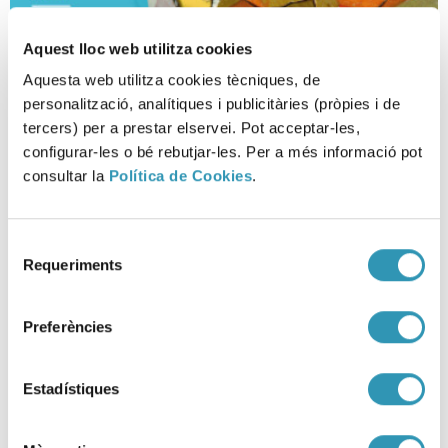
Aquest lloc web utilitza cookies
Aquesta web utilitza cookies tècniques, de
personalització, analítiques i publicitàries (pròpies i de
tercers) per a prestar elservei. Pot acceptar-les,
configurar-les o bé rebutjar-les. Per a més informació pot
consultar la
Política de Cookies
.
La salut mental a Barcelona a
Selecció
debat
Requeriments
de
consentiment
LA SALUT EN XIFRES, SESSIONS CIENTÍFIQUES, RECERCA I DOCÈNCIA
Preferències
Estadístiques