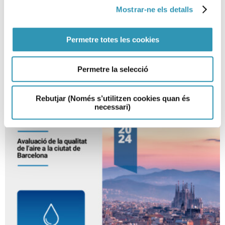
Tatuatge, pírcing o
Mostrar-ne els detalls
micropigmentació? Fes-ho on
sigui segur
Permetre totes les cookies
23-10-2025
SALUT AMBIENTAL
Permetre la selecció
Rebutjar (Només s’utilitzen cookies quan és
necessari)