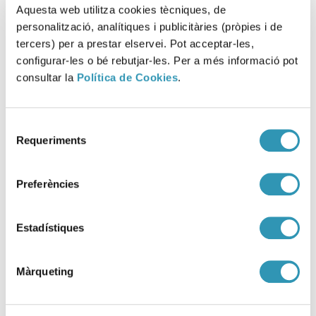
Meridiana
Aquesta web utilitza cookies tècniques, de
personalització, analítiques i publicitàries (pròpies i de
19-01-2026
SALUT AMBIENTAL
tercers) per a prestar elservei. Pot acceptar-les,
configurar-les o bé rebutjar-les. Per a més informació pot
consultar la
Política de Cookies
.
Selecció
Requeriments
de
consentiment
Preferències
Estadístiques
Màrqueting