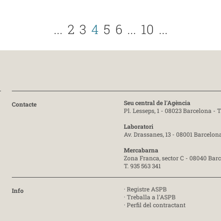
...
2
3
4
5
6
...
10
...
Seu central de l'Agència
Contacte
Pl. Lesseps, 1 - 08023 Barcelona -
T
Laboratori
Av. Drassanes, 13 - 08001 Barcelon
Mercabarna
Zona Franca, sector C - 08040 Bar
T. 935 563 341
·
Registre ASPB
Info
·
Treballa a l'ASPB
·
Perfil del contractant