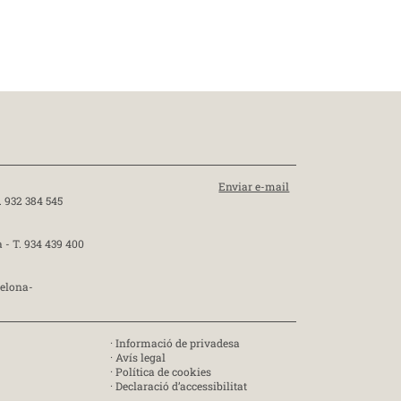
Enviar e-mail
. 932 384 545
a -
T. 934 439 400
celona-
·
Informació de privadesa
·
Avís legal
·
Política de cookies
·
Declaració d’accessibilitat