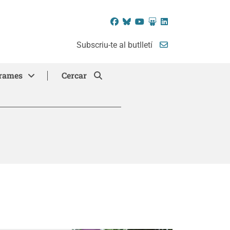
Facebook
Bluesky
YouTube
SlideShare
LinkedIn
Subscriu-te al butlletí
rames
Cercar