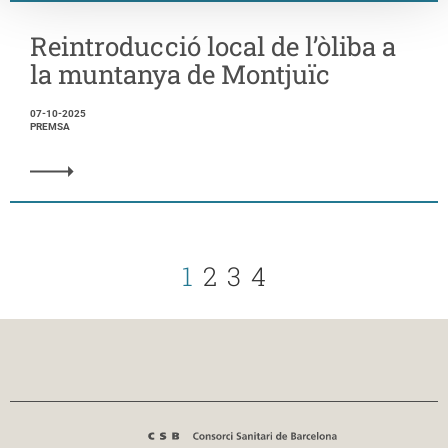
Reintroducció local de l’òliba a
la muntanya de Montjuïc
07-10-2025
PREMSA
1
2
3
4