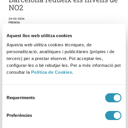
NO2
24-03-2026
PREMSA
Aquest lloc web utilitza cookies
Aquesta web utilitza cookies tècniques, de
personalització, analítiques i publicitàries (pròpies i de
Augmenta l’alumnat adolescent
tercers) per a prestar elservei. Pot acceptar-les,
de Barcelona amb límit de
configurar-les o bé rebutjar-les. Per a més informació pot
temps d’ús de mòbil a casa
consultar la
Política de Cookies
.
27-01-2026
PREMSA
Selecció
Requeriments
de
consentiment
Preferències
L’esperança de vida i la