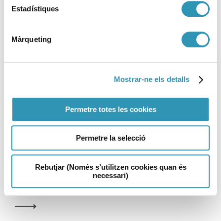
mortalitat a la ciutat tornen a
Estadístiques
nivells similars als de
prepandèmia
Màrqueting
05-12-2025
PREMSA
Mostrar-ne els detalls
Permetre totes les cookies
La prevenció del mosquit tigre
en domicilis de Barcelona
Permetre la selecció
redueix a la meitat els focus de
cria actius
Rebutjar (Només s’utilitzen cookies quan és
necessari)
14-11-2025
PREMSA