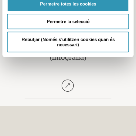
Permetre totes les cookies
Permetre la selecció
Programa de vigilància i
Rebutjar (Només s’utilitzen cookies quan és
necessari)
control de paneroles
(infografia)
Seguir llegint