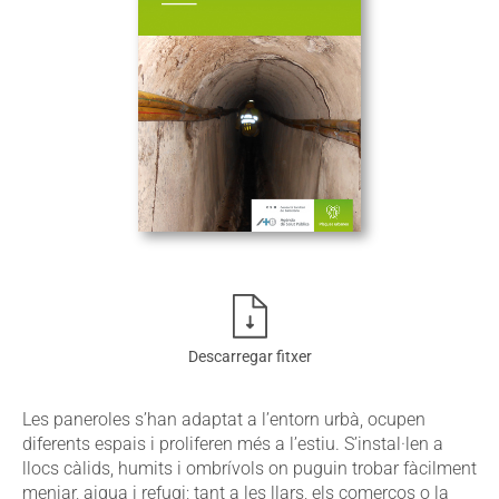
Descarregar fitxer
Les paneroles s’han adaptat a l’entorn urbà, ocupen
diferents espais i proliferen més a l’estiu. S’instal·len a
llocs càlids, humits i ombrívols on puguin trobar fàcilment
menjar, aigua i refugi; tant a les llars, els comerços o la