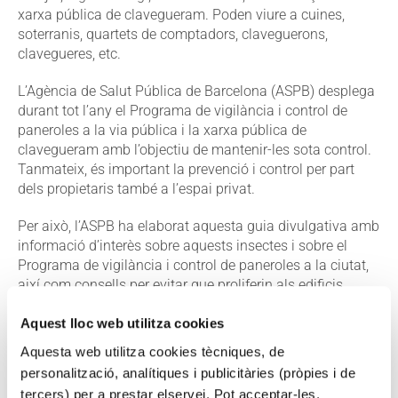
xarxa pública de clavegueram. Poden viure a cuines,
soterranis, quartets de comptadors, claveguerons,
clavegueres, etc.
L’Agència de Salut Pública de Barcelona (ASPB) desplega
durant tot l’any el Programa de vigilància i control de
paneroles a la via pública i la xarxa pública de
clavegueram amb l’objectiu de mantenir-les sota control.
Tanmateix, és important la prevenció i control per part
dels propietaris també a l’espai privat.
Per això, l’ASPB ha elaborat aquesta guia divulgativa amb
informació d’interès sobre aquests insectes i sobre el
Programa de vigilància i control de paneroles a la ciutat,
així com consells per evitar que proliferin als edificis.
Aquest lloc web utilitza cookies
Aquesta web utilitza cookies tècniques, de
Aquesta informació es pot trobar a:
personalització, analítiques i publicitàries (pròpies i de
PLAGUES URBANES
tercers) per a prestar elservei. Pot acceptar-les,
VIGILÀNCIA I CONTROL DE PLAGUES AMBIENTALS