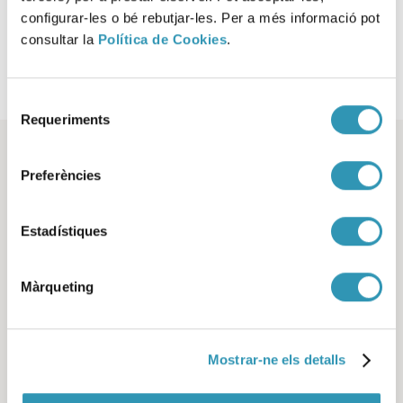
configurar-les o bé rebutjar-les. Per a més informació pot
COM INFORMAR D’UNA PLAGA (IGUAL A INCIDÈNCIES O
ATENCIÓ CIUTADANA)
consultar la
Política de Cookies
.
Selecció
Requeriments
de
consentiment
Documents relacionats
Preferències
Estadístiques
Màrqueting
Mostrar-ne els detalls