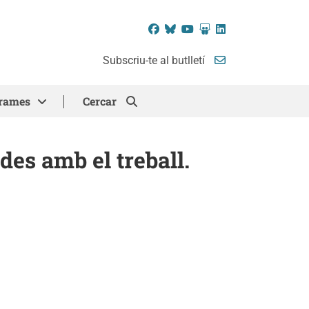
Facebook
Bluesky
YouTube
SlideShare
LinkedIn
Subscriu-te al butlletí
rames
Cercar
des amb el treball.