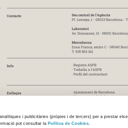
Seu central de l'Agència
Contacte
Pl. Lesseps, 1 - 08023 Barcelona -
T
Laboratori
Av. Drassanes, 13 - 08001 Barcelon
Mercabarna
Zona Franca, sector C - 08040 Bar
T. 935 563 341
·
Registre ASPB
Info
·
Treballa a l'ASPB
·
Perfil del contractant
·
Ajuntament de Barcelona
Enllaços
·
Departament de Salut
·
Generalitat de Catalunya
· Certificat ISO 9001:2015 [PDF]
Certificat
alítiques i publicitàries (pròpies i de tercers) per a prestar else
· Certificat ISO 45001:2018 [PDF]
formació pot consultar la
Política de Cookies
.
· Certificats UNE-EN ISO/IEC 17025