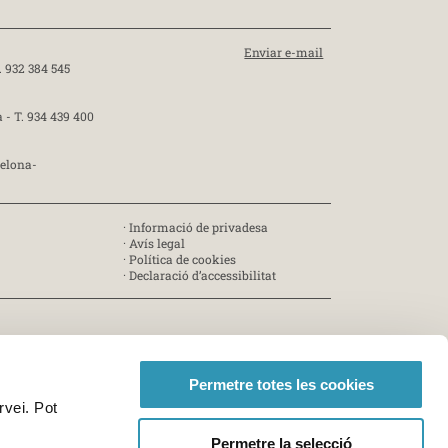
Enviar e-mail
. 932 384 545
a -
T. 934 439 400
celona-
·
Informació de privadesa
·
Avís legal
·
Política de cookies
·
Declaració d’accessibilitat
Permetre totes les cookies
rvei. Pot
Permetre la selecció