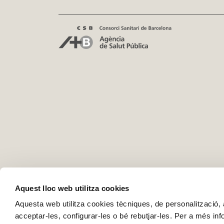
Aquest lloc web utilitza cookies
Aquesta web utilitza cookies tècniques, de personalització, an
acceptar-les, configurar-les o bé rebutjar-les. Per a més in