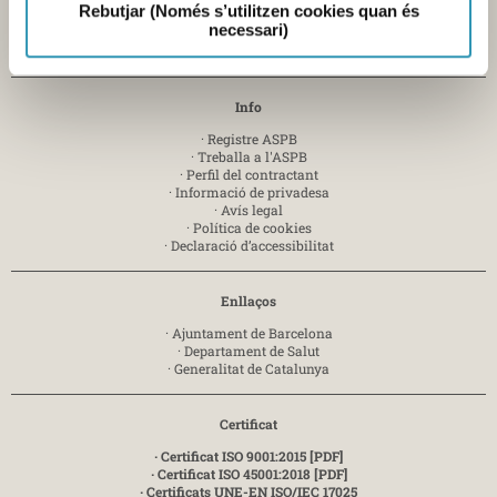
Mercabarna
Rebutjar (Només s’utilitzen cookies quan és
Zona Franca, sector C - 08040 Barcelona-
T. 935 563 341
necessari)
Enviar e-mail
Info
·
Registre ASPB
·
Treballa a l'ASPB
·
Perfil del contractant
·
Informació de privadesa
·
Avís legal
·
Política de cookies
·
Declaració d’accessibilitat
Enllaços
·
Ajuntament de Barcelona
·
Departament de Salut
·
Generalitat de Catalunya
Certificat
· Certificat ISO 9001:2015 [PDF]
· Certificat ISO 45001:2018 [PDF]
· Certificats UNE-EN ISO/IEC 17025