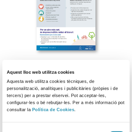
Aquest lloc web utilitza cookies
Aquesta web utilitza cookies tècniques, de
Descarregar fitxer
personalització, analítiques i publicitàries (pròpies i de
tercers) per a prestar elservei. Pot acceptar-les,
Pòster dels efectes de la contaminació atmosfèrica sobre
configurar-les o bé rebutjar-les. Per a més informació pot
la salut i recomanacions per la salut.
consultar la
Política de Cookies
.
Selecció
Aquesta informació es pot trobar a: