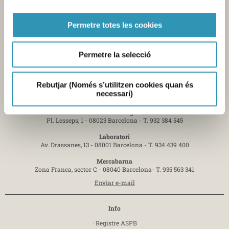
Permetre totes les cookies
Permetre la selecció
Rebutjar (Només s’utilitzen cookies quan és
necessari)
Contacte
Seu central de l'Agència
Pl. Lesseps, 1 - 08023 Barcelona -
T. 932 384 545
Laboratori
Av. Drassanes, 13 - 08001 Barcelona -
T. 934 439 400
Mercabarna
Zona Franca, sector C - 08040 Barcelona-
T. 935 563 341
Enviar e-mail
Info
·
Registre ASPB