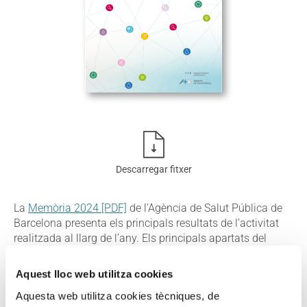
Descarregar fitxer
La
Memòria 2024 [PDF]
de l’Agència de Salut Pública de
Barcelona presenta els principals resultats de l’activitat
realitzada al llarg de l’any. Els principals apartats del
document es refereixen a les estratègies i plans
d’actuació, els recursos i persones de l’ASPB i, els
Aquest lloc web utilitza cookies
resultats relatius a l’activitat i producció, i la recerca i
Aquesta web utilitza cookies tècniques, de
docència.