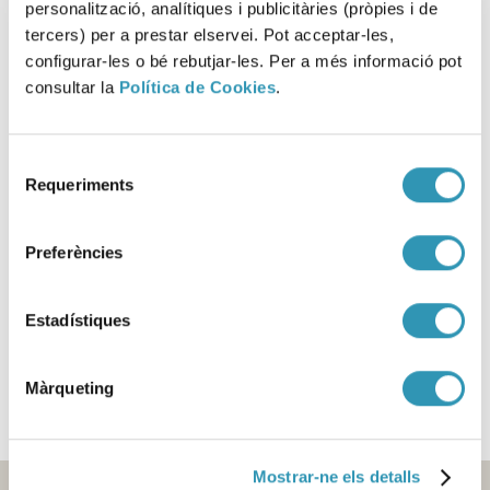
personalització, analítiques i publicitàries (pròpies i de
L’informe reflecteix el compromís permanent de l’ASPB
tercers) per a prestar elservei. Pot acceptar-les,
amb la salut col·lectiva, la qualitat del servei i la millora
configurar-les o bé rebutjar-les. Per a més informació pot
contínua, reforçant la seva funció com a organisme de
consultar la
Política de Cookies
.
referència a la ciutat.
Selecció
Requeriments
Anys anteriors [PDF]
de
consentiment
Preferències
Estadístiques
Aquesta informació es pot trobar a:
ASPB
GESTIÓ DE SERVEIS
Màrqueting
Mostrar-ne els detalls