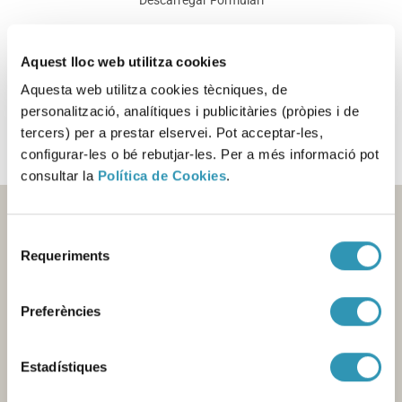
Descarregar Formulari
Aquest lloc web utilitza cookies
Aquesta informació es pot trobar a:
Aquesta web utilitza cookies tècniques, de
personalització, analítiques i publicitàries (pròpies i de
SALUT AMBIENTAL
AIGUA DE CONSUM
tercers) per a prestar elservei. Pot acceptar-les,
configurar-les o bé rebutjar-les. Per a més informació pot
consultar la
Política de Cookies
.
Selecció
Requeriments
de
consentiment
Preferències
Estadístiques
Contacte