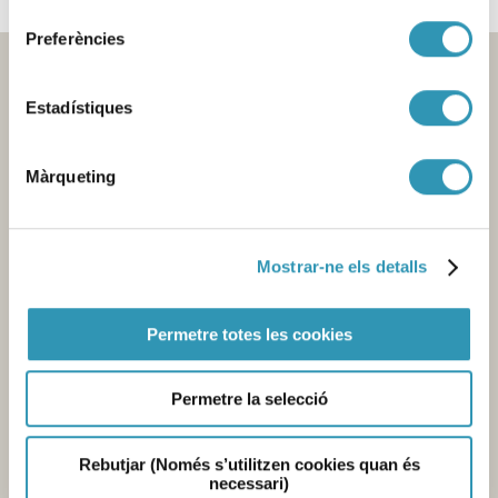
consentiment
Preferències
Estadístiques
Màrqueting
Mostrar-ne els detalls
Contacte
Seu central de l'Agència
Pl. Lesseps, 1 - 08023 Barcelona -
T. 932 384 545
Permetre totes les cookies
Laboratori
Av. Drassanes, 13 - 08001 Barcelona -
T. 934 439 400
Permetre la selecció
Mercabarna
Zona Franca, sector C - 08040 Barcelona-
T. 935 563 341
Enviar e-mail
Rebutjar (Només s’utilitzen cookies quan és
necessari)