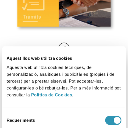
Aquest lloc web utilitza cookies
Informació i formulari
Aquesta web utilitza cookies tècniques, de
personalització, analítiques i publicitàries (pròpies i de
tercers) per a prestar elservei. Pot acceptar-les,
Aquesta informació es pot trobar a:
configurar-les o bé rebutjar-les. Per a més informació pot
consultar la
Política de Cookies
.
SEGURETAT ALIMENTÀRIA
LA INSPECCIÓ SANITÀRIA
DONACIÓ I APROFITAMENT SEGUR D’ALIMENTS
Selecció
REQUISITS DE SEGURETAT ALIMENTÀRIA. GUIA D’AJUDA
Requeriments
de