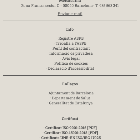
Mercabarna
Zona Franca, sector C - 08040 Barcelona-
T. 935 563 341
Enviar e-mail
Info
·
Registre ASPB
·
Treballa a l'ASPB
·
Perfil del contractant
·
Informació de privadesa
·
Avís legal
·
Política de cookies
·
Declaració d’accessibilitat
Enllaços
·
Ajuntament de Barcelona
·
Departament de Salut
·
Generalitat de Catalunya
Certificat
· Certificat ISO 9001:2015 [PDF]
· Certificat ISO 45001:2018 [PDF]
· Certificats UNE-EN ISO/IEC 17025