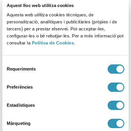
web interactiu de l’ASPB
Aquest lloc web utilitza cookies
Aquesta web utilitza cookies tècniques, de
11-10-2021
SALUT AMBIENTAL
personalització, analítiques i publicitàries (pròpies i de
tercers) per a prestar elservei. Pot acceptar-les,
configurar-les o bé rebutjar-les. Per a més informació pot
consultar la
Política de Cookies
.
Selecció
Requeriments
de
consentiment
Preferències
Estadístiques
Màrqueting