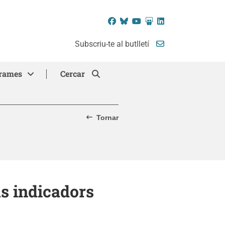
Facebook
Bluesky
YouTube
SlideShare
LinkedIn
Subscriu-te al butlletí
rames
Cercar
Tornar
us indicadors