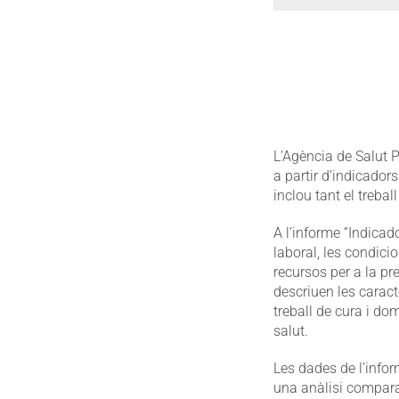
L’Agència de Salut P
a partir d’indicador
inclou tant el treba
A l’informe “Indicad
laboral, les condici
recursos per a la pr
descriuen les carac
treball de cura i dom
salut.
Les dades de l’infor
una anàlisi compara