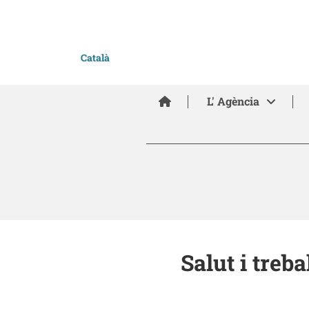
Català
Inici
L' Agència
Salut i treb