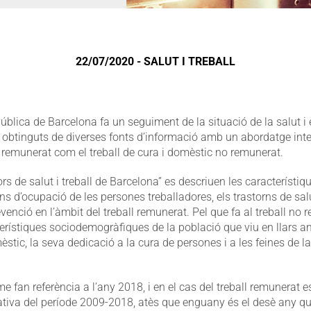
22/07/2020 - SALUT I TREBALL
ública de Barcelona fa un seguiment de la situació de la salut i el
s obtinguts de diverses fonts d’informació amb un abordatge integ
ll remunerat com el treball de cura i domèstic no remunerat.
ors de salut i treball de Barcelona” es descriuen les característi
ons d’ocupació de les persones treballadores, els trastorns de salu
evenció en l’àmbit del treball remunerat. Pel que fa al treball no 
terístiques sociodemogràfiques de la població que viu en llars 
èstic, la seva dedicació a la cura de persones i a les feines de la 
me fan referència a l’any 2018, i en el cas del treball remunerat
tiva del període 2009-2018, atès que enguany és el desè any qu