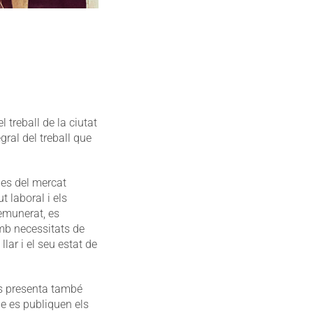
 treball de la ciutat
ral del treball que
ques del mercat
t laboral i els
remunerat, es
amb necessitats de
llar i el seu estat de
 es presenta també
e es publiquen els