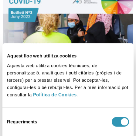
Aquest lloc web utilitza cookies
Aquesta web utilitza cookies tècniques, de
Informatiu COVID-19. Butlletí nº
personalització, analítiques i publicitàries (pròpies i de
3
tercers) per a prestar elservei. Pot acceptar-les,
configurar-les o bé rebutjar-les. Per a més informació pot
consultar la
Política de Cookies
.
06-07-2022
COVID-19, ASPB
Selecció
Requeriments
de
consentiment