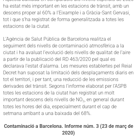
ha estat més important en les estacions de trànsit, amb un
descens proper al 60% a l’Eixample i a Gràcia-Sant Gervasi,
tot i que s’ha registrat de forma generalitzada a totes les
estacions de la ciutat.
L’Agència de Salut Pública de Barcelona realitza el
seguiment dels nivells de contaminació atmosfèrica a la
ciutat i ha avaluat l’evolució dels nivells de qualitat de l’aire
a partir de la publicació del RD 463/2020 pel qual es
declarava l’estat d’alarma. Les mesures establertes pel Reial
Decret han suposat la limitació dels desplaçaments diaris en
tot el territori, i per tant, una reducció de les emissions
derivades del trànsit. Segons l’informe elaborat per l’ASPB
totes les estacions de la ciutat han registrat un molt
important descens dels nivells de NO
, en general durant
2
totes les hores del dia, especialment durant el cap de
setmana arribant a una baixada del 68%.
Contaminació a Barcelona. Informe núm. 3 (23 de març de
2020)