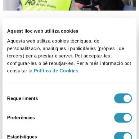
Informatiu COVID-19. Butlletí nº
3
Aquest lloc web utilitza cookies
Aquesta web utilitza cookies tècniques, de
06-07-2022
personalització, analítiques i publicitàries (pròpies i de
COVID-19, ASPB
tercers) per a prestar elservei. Pot acceptar-les,
configurar-les o bé rebutjar-les. Per a més informació pot
consultar la
Política de Cookies
.
Selecció
Requeriments
de
consentiment
Preferències
Estadístiques