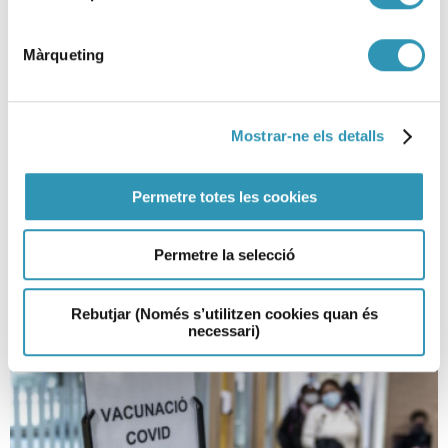
Màrqueting
Informatiu COVID-19. Butlletí nº
Mostrar-ne els detalls
2
Permetre totes les cookies
09-06-2022
COVID-19, ASPB
Permetre la selecció
Rebutjar (Només s’utilitzen cookies quan és
necessari)