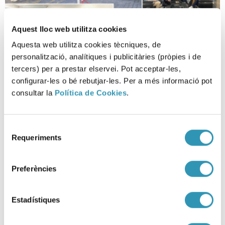
Aquest lloc web utilitza cookies
Aquesta web utilitza cookies tècniques, de
personalització, analítiques i publicitàries (pròpies i de
Més d’un centenar de persones
tercers) per a prestar elservei. Pot acceptar-les,
configurar-les o bé rebutjar-les. Per a més informació pot
visiten el Laboratori de l’ASPB
consultar la
Política de Cookies
.
19-02-2026
LABORATORI
Selecció
Requeriments
de
consentiment
Preferències
Estadístiques