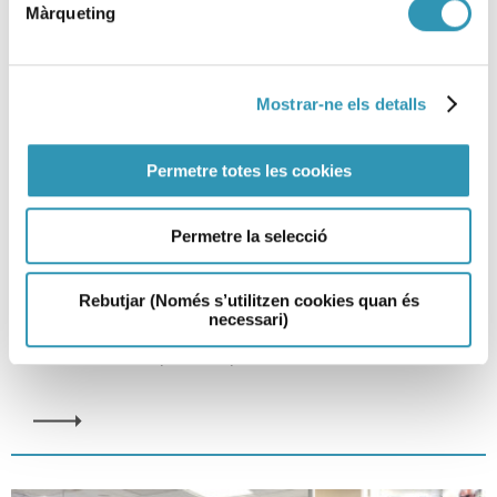
Màrqueting
Mostrar-ne els detalls
Permetre totes les cookies
Sessió científica.
Permetre la selecció
El repte de la digitalització dels
laboratoris i sistemes
Rebutjar (Només s’utilitzen cookies quan és
d’informació
necessari)
SESSIONS CIENTÍFIQUES, LABORATORI, RECERCA I DOCÈNCIA