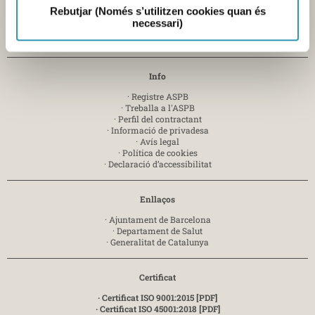
Rebutjar (Només s’utilitzen cookies quan és
Mercabarna
Zona Franca, sector C - 08040 Barcelona-
T. 935 563 341
necessari)
Enviar e-mail
Info
·
Registre ASPB
·
Treballa a l'ASPB
·
Perfil del contractant
·
Informació de privadesa
·
Avís legal
·
Política de cookies
·
Declaració d’accessibilitat
Enllaços
·
Ajuntament de Barcelona
·
Departament de Salut
·
Generalitat de Catalunya
Certificat
· Certificat ISO 9001:2015 [PDF]
· Certificat ISO 45001:2018 [PDF]