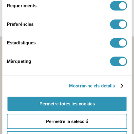
Aquesta informació es pot trobar a:
Requeriments
de
NOTES INFORMATIVES
consentiment
Preferències
Estadístiques
Màrqueting
Mostrar-ne els detalls
Contacte
Permetre totes les cookies
Seu central de l'Agència
Pl. Lesseps, 1 - 08023 Barcelona -
T. 932 384 545
Permetre la selecció
Laboratori
Av. Drassanes, 13 - 08001 Barcelona -
T. 934 439 400